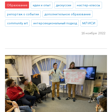
Образование
идеи и опыт
дискуссии
мастер-классы
репортаж о событии
дополнительное образование
community art
интерсекциональный подход
МЛ ИСИ
16 ноября 2022