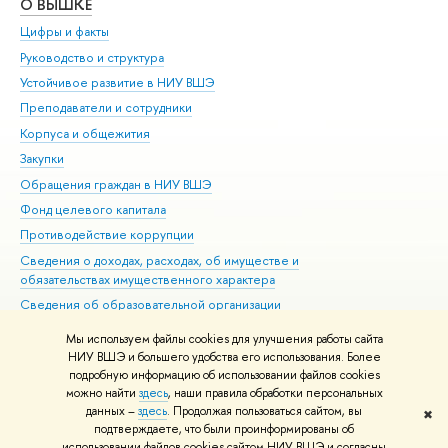
О ВЫШКЕ
ОБ
Цифры и факты
Ли
Руководство и структура
Дов
Устойчивое развитие в НИУ ВШЭ
Ол
Преподаватели и сотрудники
При
Корпуса и общежития
Вы
Закупки
При
Обращения граждан в НИУ ВШЭ
Ас
Фонд целевого капитала
До
Противодействие коррупции
Цен
Сведения о доходах, расходах, об имуществе и
Би
обязательствах имущественного характера
Об
Сведения об образовательной организации
Обр
Людям с ограниченными возможностями здоровья
Мы используем файлы cookies для улучшения работы сайта
Единая платежная страница
НИУ ВШЭ и большего удобства его использования. Более
подробную информацию об использовании файлов cookies
Работа в Вышке
можно найти
здесь
, наши правила обработки персональных
данных –
здесь
. Продолжая пользоваться сайтом, вы
✖
Редактору
подтверждаете, что были проинформированы об
© НИУ ВШЭ 1993–2026
Адреса и контакты
Условия использования
использовании файлов cookies сайтом НИУ ВШЭ и согласны