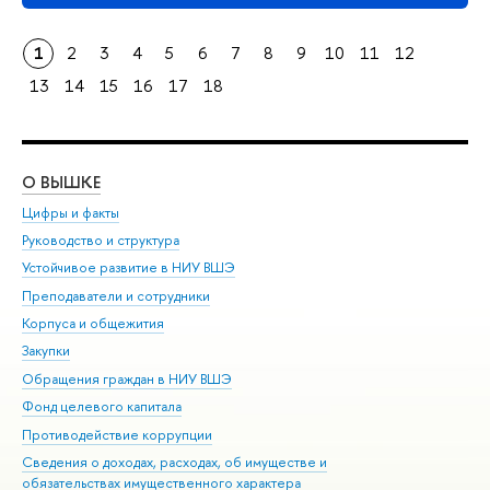
1
2
3
4
5
6
7
8
9
10
11
12
13
14
15
16
17
18
О ВЫШКЕ
ОБ
Цифры и факты
Ли
Руководство и структура
Дов
Устойчивое развитие в НИУ ВШЭ
Ол
Преподаватели и сотрудники
При
Корпуса и общежития
Вы
Закупки
При
Обращения граждан в НИУ ВШЭ
Ас
Фонд целевого капитала
До
Противодействие коррупции
Цен
Сведения о доходах, расходах, об имуществе и
Би
обязательствах имущественного характера
Об