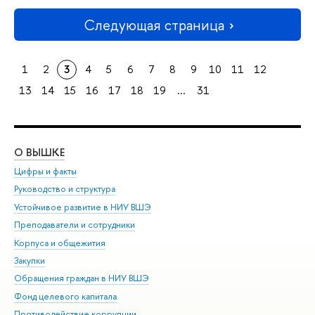
Следующая страница
1
2
3
4
5
6
7
8
9
10
11
12
13
14
15
16
17
18
19
...
31
О ВЫШКЕ
ОБ
Цифры и факты
Ли
Руководство и структура
Дов
Устойчивое развитие в НИУ ВШЭ
Ол
Преподаватели и сотрудники
При
Корпуса и общежития
Вы
Закупки
При
Обращения граждан в НИУ ВШЭ
Ас
Фонд целевого капитала
До
Противодействие коррупции
Цен