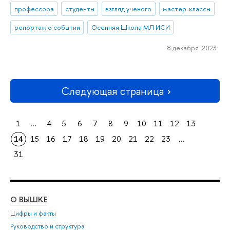
профессора
студенты
взгляд ученого
мастер-классы
репортаж о событии
Осенняя Школа МЛ ИСИ
8 декабря 2023
Следующая страница
1
...
4
5
6
7
8
9
10
11
12
13
14
15
16
17
18
19
20
21
22
23
...
31
О ВЫШКЕ
ОБ
Цифры и факты
Ли
Руководство и структура
Дов