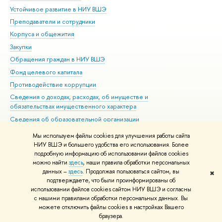
Устойчивое развитие в НИУ ВШЭ
Ол
Преподаватели и сотрудники
При
Корпуса и общежития
Вы
Закупки
При
Обращения граждан в НИУ ВШЭ
Ас
Фонд целевого капитала
До
Противодействие коррупции
Цен
Сведения о доходах, расходах, об имуществе и
Би
обязательствах имущественного характера
Об
Сведения об образовательной организации
Обр
Людям с ограниченными возможностями здоровья
Мы используем файлы cookies для улучшения работы сайта
Единая платежная страница
НИУ ВШЭ и большего удобства его использования. Более
подробную информацию об использовании файлов cookies
Работа в Вышке
можно найти
здесь
, наши правила обработки персональных
данных –
здесь
. Продолжая пользоваться сайтом, вы
✖
Редактору
подтверждаете, что были проинформированы об
© НИУ ВШЭ 1993–2026
Адреса и контакты
Условия использования
использовании файлов cookies сайтом НИУ ВШЭ и согласны
с нашими правилами обработки персональных данных. Вы
материалов
Политика конфиденциальности
Карта сайта
можете отключить файлы cookies в настройках Вашего
Шрифты HSE Sans и HSE Slab разработаны в
Школе дизайна НИУ ВШЭ
браузера.