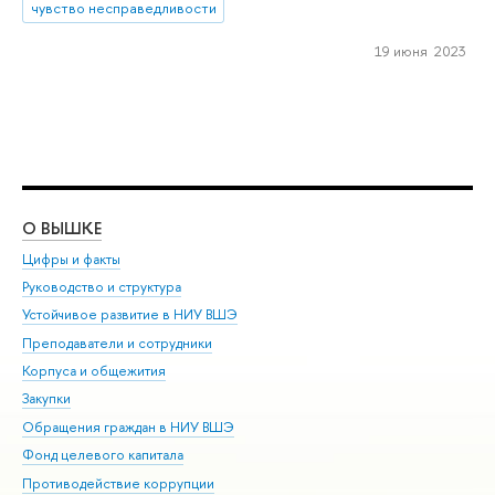
чувство несправедливости
19 июня 2023
О ВЫШКЕ
ОБ
Цифры и факты
Ли
Руководство и структура
Дов
Устойчивое развитие в НИУ ВШЭ
Ол
Преподаватели и сотрудники
При
Корпуса и общежития
Вы
Закупки
При
Обращения граждан в НИУ ВШЭ
Ас
Фонд целевого капитала
До
Противодействие коррупции
Цен