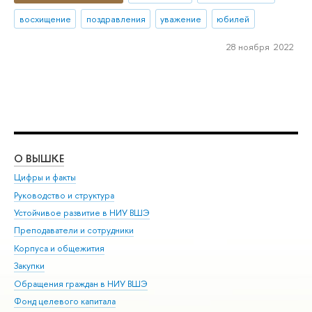
восхищение
поздравления
уважение
юбилей
28 ноября 2022
О ВЫШКЕ
ОБ
Цифры и факты
Ли
Руководство и структура
Дов
Устойчивое развитие в НИУ ВШЭ
Ол
Преподаватели и сотрудники
При
Корпуса и общежития
Вы
Закупки
При
Обращения граждан в НИУ ВШЭ
Ас
Фонд целевого капитала
До