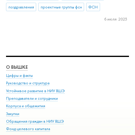
поздравления
проектные группы фсн
ФСН
6 июля 2023
О ВЫШКЕ
ОБ
Цифры и факты
Ли
Руководство и структура
Дов
Устойчивое развитие в НИУ ВШЭ
Ол
Преподаватели и сотрудники
При
Корпуса и общежития
Вы
Закупки
При
Обращения граждан в НИУ ВШЭ
Ас
Фонд целевого капитала
До