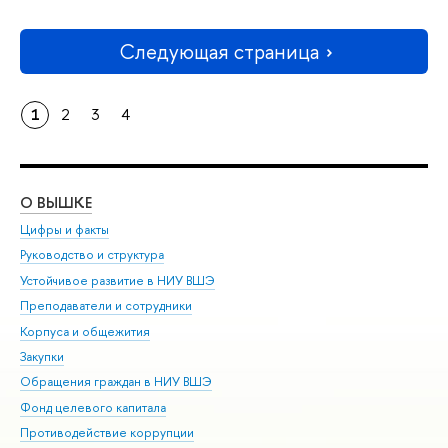
Следующая страница
1
2
3
4
О ВЫШКЕ
ОБ
Цифры и факты
Ли
Руководство и структура
Дов
Устойчивое развитие в НИУ ВШЭ
Ол
Преподаватели и сотрудники
При
Корпуса и общежития
Вы
Закупки
При
Обращения граждан в НИУ ВШЭ
Ас
Фонд целевого капитала
До
Противодействие коррупции
Цен