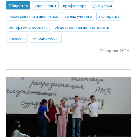
Общество
идеи и опыт
профессора
дискуссии
исследования и аналитика
взгляд ученого
экспертиза
репортаж о событии
общественная деятельность
инклюзия
кинодискуссия
28 апреля 2024