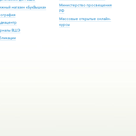
Министерство просвещения
ижный магазин «БукВышка»
РФ
пография
Массовые открытые онлайн-
диацентр
курсы
рналы ВШЭ
бликации