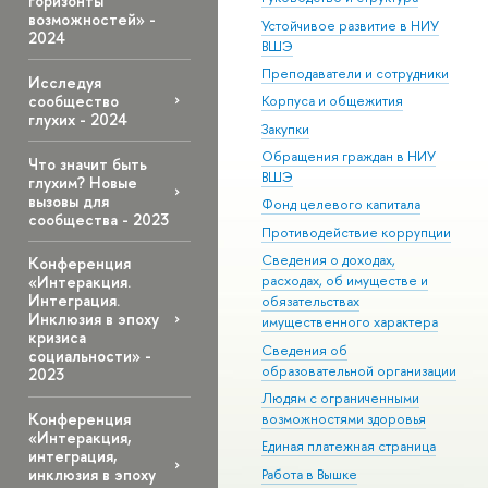
горизонты
возможностей» -
Устойчивое развитие в НИУ
2024
ВШЭ
Преподаватели и сотрудники
Исследуя
сообщество
Корпуса и общежития
глухих - 2024
Закупки
Обращения граждан в НИУ
Что значит быть
ВШЭ
глухим? Новые
вызовы для
Фонд целевого капитала
сообщества - 2023
Противодействие коррупции
Сведения о доходах,
Конференция
расходах, об имуществе и
«Интеракция.
Интеграция.
обязательствах
Инклюзия в эпоху
имущественного характера
кризиса
Сведения об
социальности» -
образовательной организации
2023
Людям с ограниченными
Конференция
возможностями здоровья
«Интеракция,
Единая платежная страница
интеграция,
инклюзия в эпоху
Работа в Вышке