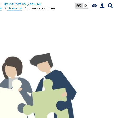
Факультет социальных
РУС
EN
и
Новости
Тема «вакансии»