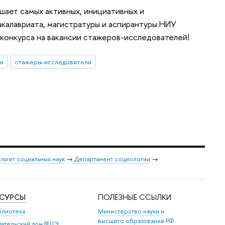
ает самых активных, инициативных и
акалавриата, магистратуры и аспирантуры НИУ
конкурса на вакансии стажеров-исследователей!
ии
стажеры-исследователи
льтет социальных наук
→
Департамент социологии
→
ЕСУРСЫ
ПОЛЕЗНЫЕ ССЫЛКИ
блиотека
Министерство науки и
высшего образования РФ
дательский дом ВШЭ