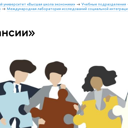
й университет «Высшая школа экономики»
Учебные подразделения
и
Международная лаборатория исследований социальной интеграци
ансии»