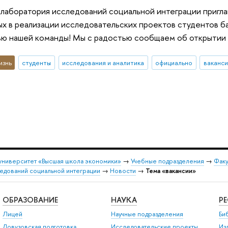
аборатория исследований социальной интеграции приглаш
х в реализации исследовательских проектов студентов б
ю нашей команды! Мы с радостью сообщаем об открытии 
изнь
студенты
исследования и аналитика
официально
ваканс
университет «Высшая школа экономики»
→
Учебные подразделения
→
Факу
едований социальной интеграции
→
Новости
→
Тема «вакансии»
ОБРАЗОВАНИЕ
НАУКА
Р
Лицей
Научные подразделения
Би
Довузовская подготовка
Исследовательские проекты
Из