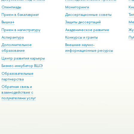
Олимпиады
Мониторинги
Кн
Прием в бакалавриат
Диссертационные советы
Ти
Вышка+
Защиты диссертаций
Ме
Прием в магистратуру
Академическое развитие
Жу
Аспирантура
Конкурсы и гранты
Пу
Дополнительное
Внешние научно-
образование
информационные ресурсы
Центр развития карьеры
Бизнес-инкубатор ВШЭ
Образовательные
партнерства
Обратная связь и
взаимодействие с
получателями услуг