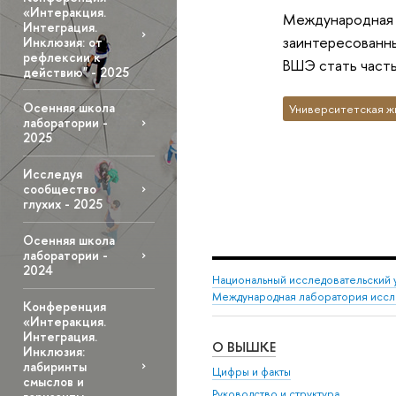
«Интеракция.
Международная л
Интеграция.
заинтересованны
Инклюзия: от
рефлексии к
ВШЭ стать часть
действию" - 2025
Осенняя школа
Университетская ж
лаборатории -
2025
Исследуя
сообщество
глухих - 2025
Осенняя школа
лаборатории -
2024
Национальный исследовательский 
Международная лаборатория иссл
Конференция
«Интеракция.
Интеграция.
О ВЫШКЕ
Инклюзия:
лабиринты
Цифры и факты
смыслов и
Руководство и структура