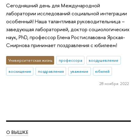
Сегодняшний день для Международной
лаборатории исследований социальной интеграции
особенный! Наша талантливая руководительница –
заведующая лабораторией, доктор социологических
наук, PhD, профессор Елена Ростиславовна Ярская-
Смирнова принимает поздравления с юбилеем!
Университетская жизнь
профессора
воодушевление
восхищение
поздравления
уважение
юбилей
28 ноября 2022
О ВЫШКЕ
ОБ