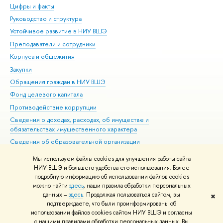
Цифры и факты
Ли
Руководство и структура
Дов
Устойчивое развитие в НИУ ВШЭ
Ол
Преподаватели и сотрудники
При
Корпуса и общежития
Вы
Закупки
При
Обращения граждан в НИУ ВШЭ
Ас
Фонд целевого капитала
До
Противодействие коррупции
Цен
Сведения о доходах, расходах, об имуществе и
Би
обязательствах имущественного характера
Об
Сведения об образовательной организации
Обр
Людям с ограниченными возможностями здоровья
Мы используем файлы cookies для улучшения работы сайта
Единая платежная страница
НИУ ВШЭ и большего удобства его использования. Более
подробную информацию об использовании файлов cookies
Работа в Вышке
можно найти
здесь
, наши правила обработки персональных
данных –
здесь
. Продолжая пользоваться сайтом, вы
✖
Редактору
подтверждаете, что были проинформированы об
© НИУ ВШЭ 1993–2026
Адреса и контакты
Условия использования
использовании файлов cookies сайтом НИУ ВШЭ и согласны
с нашими правилами обработки персональных данных. Вы
материалов
Политика конфиденциальности
Карта сайта