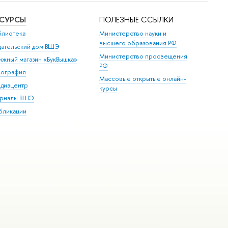
ЕСУРСЫ
ПОЛЕЗНЫЕ ССЫЛКИ
блиотека
Министерство науки и
высшего образования РФ
дательский дом ВШЭ
Министерство просвещения
ижный магазин «БукВышка»
РФ
пография
Массовые открытые онлайн-
диацентр
курсы
рналы ВШЭ
бликации