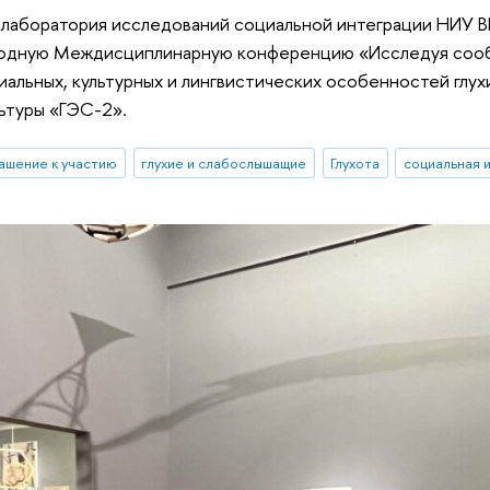
лаборатория исследований социальной интеграции НИУ 
егодную Междисциплинарную конференцию «Исследуя сооб
альных, культурных и лингвистических особенностей глух
ьтуры «ГЭС-2».
ашение к участию
глухие и слабослышащие
Глухота
социальная 