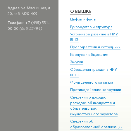
Адрес:
ул. Мясницкая, д.
О ВЫШКЕ
20, каб. M20-409
Цифры и факты
Телефон:
+7 (495) 531-
Руководство и структура
00-00
(доб. 22494)
Устойчивое развитие в НИУ
ВШЭ
Преподаватели и сотрудники
Корпуса и общежития
Закупки
Обращения граждан в НИУ
ВШЭ
Фонд целевого капитала
Противодействие коррупции
Сведения о доходах,
расходах, об имуществе и
обязательствах
имущественного характера
Сведения об
образовательной организации