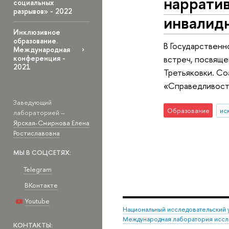
наррати
социальных
разрывов» - 2022
инвалидн
Инклюзивное
образование.
В Государственн
Международная
встреч, посвяще
конференция -
2021
Третьяковки. Со
«Справедливост
Заведующий
Образование
ис
лабораторией –
Ярская-Смирнова Елена
Ростиславовна
МЫ В СОЦСЕТЯХ:
Telegram
ВКонтакте
Youtube
Национальный исследовательский 
Международная лаборатория иссл
КОНТАКТЫ: