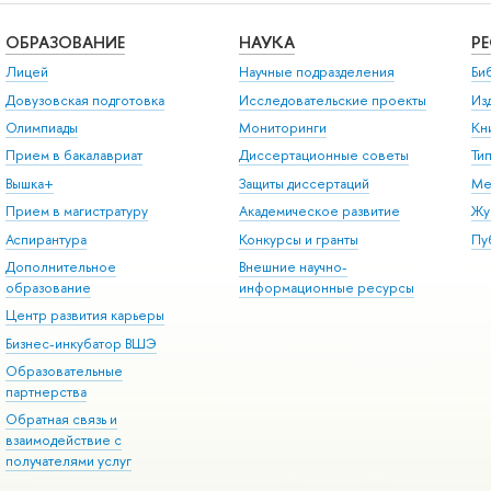
ОБРАЗОВАНИЕ
НАУКА
Р
Лицей
Научные подразделения
Би
Довузовская подготовка
Исследовательские проекты
Из
Олимпиады
Мониторинги
Кн
Прием в бакалавриат
Диссертационные советы
Ти
Вышка+
Защиты диссертаций
Ме
Прием в магистратуру
Академическое развитие
Жу
Аспирантура
Конкурсы и гранты
Пу
Дополнительное
Внешние научно-
образование
информационные ресурсы
Центр развития карьеры
Бизнес-инкубатор ВШЭ
Образовательные
партнерства
Обратная связь и
взаимодействие с
получателями услуг