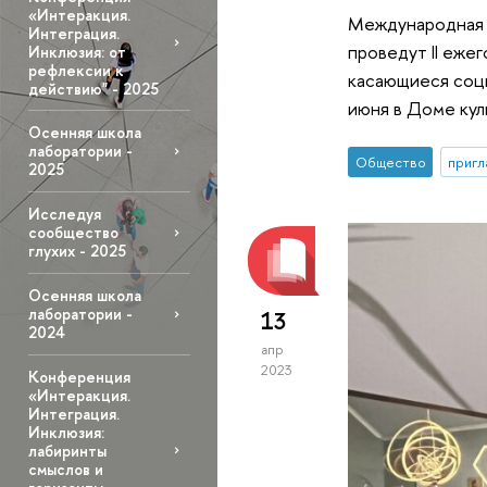
«Интеракция.
Международная 
Интеграция.
проведут II еж
Инклюзия: от
рефлексии к
касающиеся соци
действию" - 2025
июня в Доме кул
Осенняя школа
лаборатории -
Общество
пригл
2025
Исследуя
сообщество
глухих - 2025
Осенняя школа
лаборатории -
13
2024
апр
2023
Конференция
«Интеракция.
Интеграция.
Инклюзия:
лабиринты
смыслов и