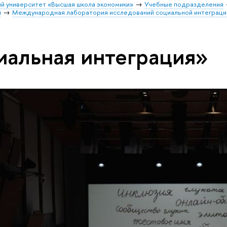
й университет «Высшая школа экономики»
Учебные подразделения
и
Международная лаборатория исследований социальной интеграци
иальная интеграция»