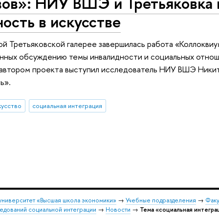
вов»: НИУ ВШЭ и Третьяковка 
ость в искусстве
ой Третьяковской галерее завершилась работа «Коллоквиума
нных обсуждению темы инвалидности и социальных отноше
автором проекта выступил исследователь НИУ ВШЭ Никит
ь».
кусство
социальная интеграция
университет «Высшая школа экономики»
→
Учебные подразделения
→
Факу
едований социальной интеграции
→
Новости
→
Тема «социальная интегра