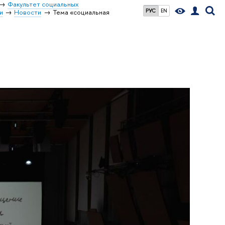
Факультет социальных
РУС
EN
и
Новости
Тема «социальная