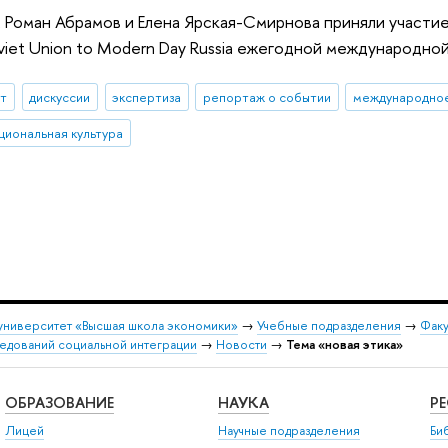
Роман Абрамов и Елена Ярская-Смирнова приняли участие в 
oviet Union to Modern Day Russia ежегодной международно
ыт
дискуссии
экспертиза
репортаж о событии
международное
циональная культура
университет «Высшая школа экономики»
→
Учебные подразделения
→
Факу
едований социальной интеграции
→
Новости
→
Тема «новая этика»
ОБРАЗОВАНИЕ
НАУКА
Р
Лицей
Научные подразделения
Би