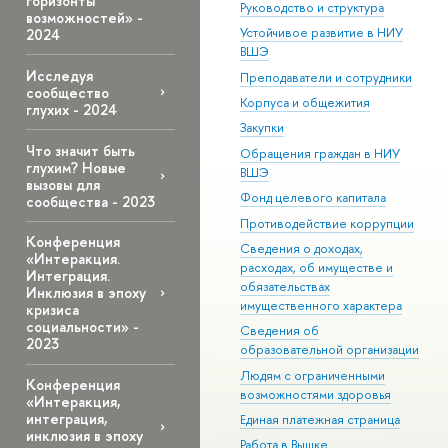
горизонты
Руководство и структура
возможностей» -
Устойчивое развитие в НИУ
2024
ВШЭ
Исследуя
Преподаватели и сотрудники
сообщество
Корпуса и общежития
глухих - 2024
Закупки
Что значит быть
Обращения граждан в НИУ
глухим? Новые
ВШЭ
вызовы для
Фонд целевого капитала
сообщества - 2023
Противодействие коррупции
Конференция
Сведения о доходах,
«Интеракция.
расходах, об имуществе и
Интеграция.
обязательствах
Инклюзия в эпоху
имущественного характера
кризиса
социальности» -
Сведения об
2023
образовательной организации
Людям с ограниченными
Конференция
возможностями здоровья
«Интеракция,
интеграция,
Единая платежная страница
инклюзия в эпоху
Работа в Вышке