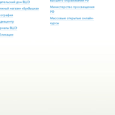
высшего образования РФ
дательский дом ВШЭ
Министерство просвещения
ижный магазин «БукВышка»
РФ
пография
Массовые открытые онлайн-
диацентр
курсы
рналы ВШЭ
бликации