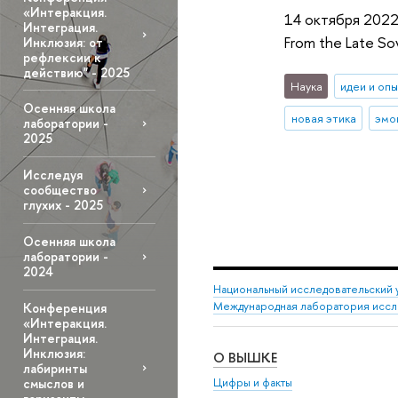
«Интеракция.
14 октября 2022 
Интеграция.
From the Late S
Инклюзия: от
рефлексии к
действию" - 2025
Наука
идеи и оп
Осенняя школа
новая этика
эмо
лаборатории -
2025
Исследуя
сообщество
глухих - 2025
Осенняя школа
лаборатории -
2024
Национальный исследовательский 
Международная лаборатория иссл
Конференция
«Интеракция.
Интеграция.
Инклюзия:
О ВЫШКЕ
лабиринты
Цифры и факты
смыслов и