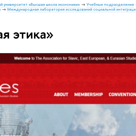
й университет «Высшая школа экономики»
Учебные подразделения
и
Международная лаборатория исследований социальной интеграци
ая этика»