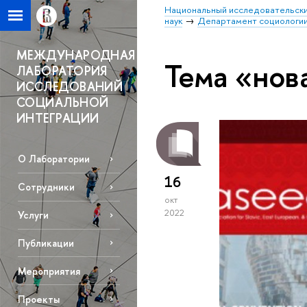
Национальный исследовательски
наук
Департамент социологи
МЕЖДУНАРОДНАЯ
Тема «нов
ЛАБОРАТОРИЯ
ИССЛЕДОВАНИЙ
СОЦИАЛЬНОЙ
ИНТЕГРАЦИИ
О Лаборатории
16
Сотрудники
окт
2022
Услуги
Публикации
Мероприятия
Проекты