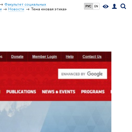
Факультет социальных
РУС
EN
и
Новости
Тема «новая этика»