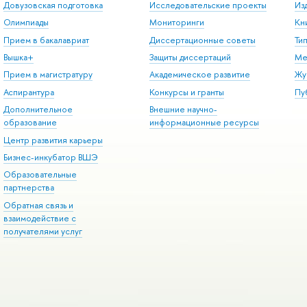
Довузовская подготовка
Исследовательские проекты
Из
Олимпиады
Мониторинги
Кн
Прием в бакалавриат
Диссертационные советы
Ти
Вышка+
Защиты диссертаций
Ме
Прием в магистратуру
Академическое развитие
Жу
Аспирантура
Конкурсы и гранты
Пу
Дополнительное
Внешние научно-
образование
информационные ресурсы
Центр развития карьеры
Бизнес-инкубатор ВШЭ
Образовательные
партнерства
Обратная связь и
взаимодействие с
получателями услуг