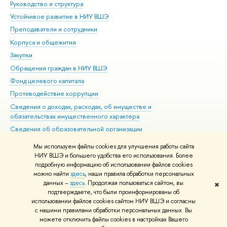
Руководство и структура
Дов
Устойчивое развитие в НИУ ВШЭ
Ол
Преподаватели и сотрудники
При
Корпуса и общежития
Вы
Закупки
При
Обращения граждан в НИУ ВШЭ
Ас
Фонд целевого капитала
До
Противодействие коррупции
Цен
Сведения о доходах, расходах, об имуществе и
Би
обязательствах имущественного характера
Об
Сведения об образовательной организации
Обр
Людям с ограниченными возможностями здоровья
Мы используем файлы cookies для улучшения работы сайта
Единая платежная страница
НИУ ВШЭ и большего удобства его использования. Более
подробную информацию об использовании файлов cookies
Работа в Вышке
можно найти
здесь
, наши правила обработки персональных
данных –
здесь
. Продолжая пользоваться сайтом, вы
✖
Редактору
подтверждаете, что были проинформированы об
© НИУ ВШЭ 1993–2026
Адреса и контакты
Условия использования
использовании файлов cookies сайтом НИУ ВШЭ и согласны
с нашими правилами обработки персональных данных. Вы
материалов
Политика конфиденциальности
Карта сайта
можете отключить файлы cookies в настройках Вашего
Шрифты HSE Sans и HSE Slab разработаны в
Школе дизайна НИУ ВШЭ