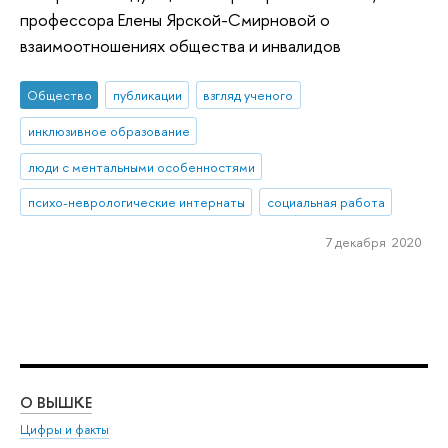
профессора Елены Ярской-Смирновой о
взаимоотношениях общества и инвалидов
Общество
публикации
взгляд ученого
инклюзивное образование
люди с ментальными особенностями
психо-неврологические интернаты
социальная работа
7 декабря 2020
О ВЫШКЕ
ОБ
Цифры и факты
Ли