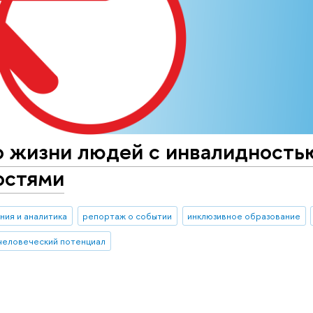
о жизни людей с инвалидность
остями
ния и аналитика
репортаж о событии
инклюзивное образование
человеческий потенциал