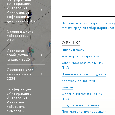
«Интеракция.
Интеграция.
Инклюзия: от
рефлексии к
действию" - 2025
Национальный исследовательский 
Международная лаборатория иссл
Осенняя школа
лаборатории -
2025
О ВЫШКЕ
Цифры и факты
Исследуя
сообщество
Руководство и структура
глухих - 2025
Устойчивое развитие в НИУ
ВШЭ
Осенняя школа
лаборатории -
Преподаватели и сотрудники
2024
Корпуса и общежития
Закупки
Конференция
«Интеракция.
Обращения граждан в НИУ
Интеграция.
ВШЭ
Инклюзия:
Фонд целевого капитала
лабиринты
смыслов и
Противодействие коррупции