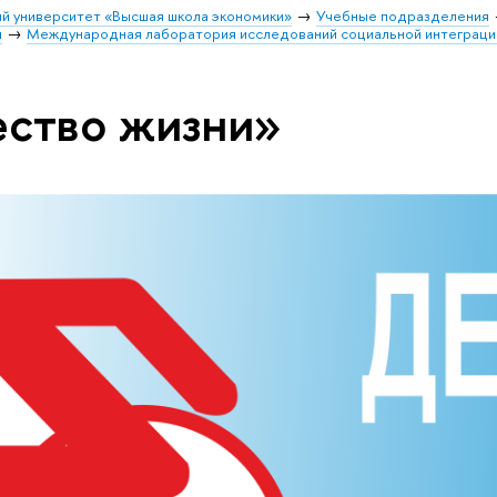
й университет «Высшая школа экономики»
Учебные подразделения
и
Международная лаборатория исследований социальной интеграци
ество жизни»