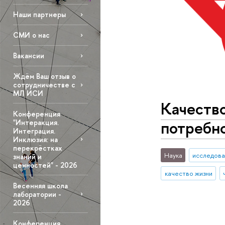
Наши партнеры
СМИ о нас
Вакансии
Ждём Ваш отзыв о
сотрудничестве с
МЛ ИСИ
Качеств
Конференция
потребн
"Интеракция.
Интеграция.
Инклюзия: на
перекрёстках
Наука
исследова
знаний и
ценностей" - 2026
качество жизни
Весенняя школа
лаборатории -
2026
Конференция