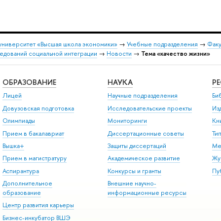
университет «Высшая школа экономики»
→
Учебные подразделения
→
Факу
едований социальной интеграции
→
Новости
→
Тема «качество жизни»
ОБРАЗОВАНИЕ
НАУКА
Р
Лицей
Научные подразделения
Би
Довузовская подготовка
Исследовательские проекты
Из
Олимпиады
Мониторинги
Кн
Прием в бакалавриат
Диссертационные советы
Ти
Вышка+
Защиты диссертаций
Ме
Прием в магистратуру
Академическое развитие
Жу
Аспирантура
Конкурсы и гранты
Пу
Дополнительное
Внешние научно-
образование
информационные ресурсы
Центр развития карьеры
Бизнес-инкубатор ВШЭ