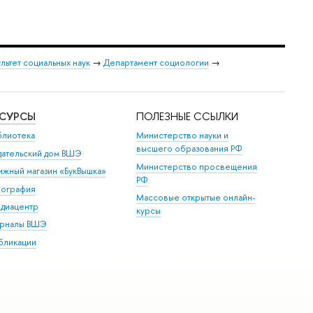
льтет социальных наук
→
Департамент социологии
→
ЕСУРСЫ
ПОЛЕЗНЫЕ ССЫЛКИ
блиотека
Министерство науки и
высшего образования РФ
дательский дом ВШЭ
Министерство просвещения
ижный магазин «БукВышка»
РФ
пография
Массовые открытые онлайн-
диацентр
курсы
рналы ВШЭ
бликации