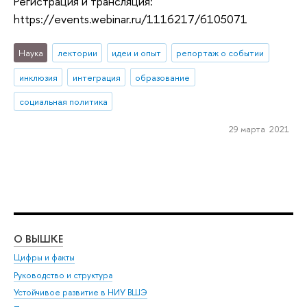
Регистрация и трансляция:
https://events.webinar.ru/1116217/6105071
Наука
лектории
идеи и опыт
репортаж о событии
инклюзия
интеграция
образование
социальная политика
29 марта 2021
О ВЫШКЕ
ОБ
Цифры и факты
Ли
Руководство и структура
Дов
Устойчивое развитие в НИУ ВШЭ
Ол