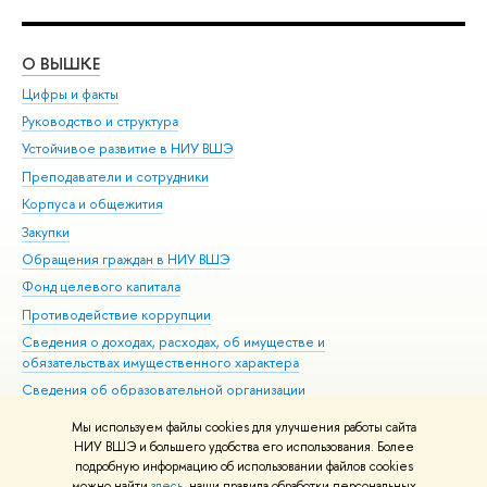
О ВЫШКЕ
ОБ
Цифры и факты
Ли
Руководство и структура
Дов
Устойчивое развитие в НИУ ВШЭ
Ол
Преподаватели и сотрудники
При
Корпуса и общежития
Вы
Закупки
При
Обращения граждан в НИУ ВШЭ
Ас
Фонд целевого капитала
До
Противодействие коррупции
Цен
Сведения о доходах, расходах, об имуществе и
Би
обязательствах имущественного характера
Об
Сведения об образовательной организации
Обр
Людям с ограниченными возможностями здоровья
Мы используем файлы cookies для улучшения работы сайта
Единая платежная страница
НИУ ВШЭ и большего удобства его использования. Более
подробную информацию об использовании файлов cookies
Работа в Вышке
можно найти
здесь
, наши правила обработки персональных