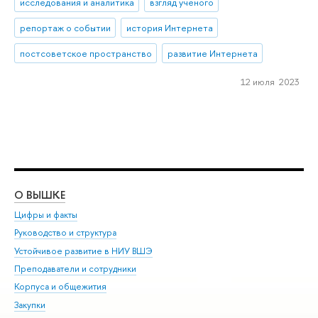
исследования и аналитика
взгляд ученого
репортаж о событии
история Интернета
постсоветское пространство
развитие Интернета
12 июля 2023
О ВЫШКЕ
ОБ
Цифры и факты
Ли
Руководство и структура
Дов
Устойчивое развитие в НИУ ВШЭ
Ол
Преподаватели и сотрудники
При
Корпуса и общежития
Вы
Закупки
При