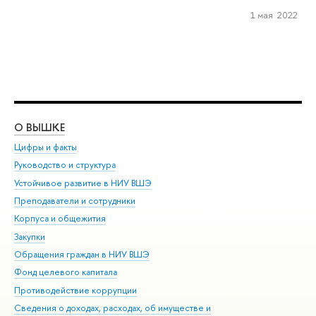
1 мая 2022
О ВЫШКЕ
ОБ
Цифры и факты
Ли
Руководство и структура
Дов
Устойчивое развитие в НИУ ВШЭ
Ол
Преподаватели и сотрудники
При
Корпуса и общежития
Вы
Закупки
При
Обращения граждан в НИУ ВШЭ
Ас
Фонд целевого капитала
До
Противодействие коррупции
Цен
Сведения о доходах, расходах, об имуществе и
Би