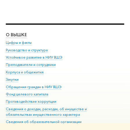
О ВЫШКЕ
ОБ
Цифры и факты
Ли
Руководство и структура
Дов
Устойчивое развитие в НИУ ВШЭ
Ол
Преподаватели и сотрудники
При
Корпуса и общежития
Вы
Закупки
При
Обращения граждан в НИУ ВШЭ
Ас
Фонд целевого капитала
До
Противодействие коррупции
Цен
Сведения о доходах, расходах, об имуществе и
Би
обязательствах имущественного характера
Об
Сведения об образовательной организации
Обр
Людям с ограниченными возможностями здоровья