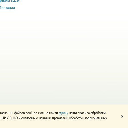
рналы ВШЭ
бликации
ьзовании файлов cookies можно найти
здесь
, наши правила обработки
и
Карта сайта
Редактору
✖
том НИУ ВШЭ и согласны с нашими правилами обработки персональных