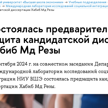
й университет «Высшая школа экономики»
Учебные подразделения
и
Международная лаборатория исследований социальной интеграци
атской диссертации Хабиб Мд Резы
стоялась предварител
щита кандидатской ди
биб Мд Резы
нтября 2024 г. на совместном заседании Деп
ждународной лаборатории исследований соц
грации НИУ ВШЭ состоялась предзащита кан
ертации Хабиб Мд Резы.