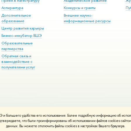
Прием в магистратуру
Академическое развитие
Жу
Аспирантура
Конкурсы и гранты
Пу
Дополнительное
Внешние научно-
образование
информационные ресурсы
Центр развития карьеры
Бизнес-инкубатор ВШЭ
Образовательные
партнерства
Обратная связь и
взаимодействие с
получателями услуг
 и большего удобства его использования. Более подробную информацию об испол
онтакты
Условия использования материалов
Политика конфиденциальност
подтверждаете, что были проинформированы об использовании файлов cookies сай
ботаны в
Школе дизайна НИУ ВШЭ
данных. Вы можете отключить файлы cookies в настройках Вашего браузера.