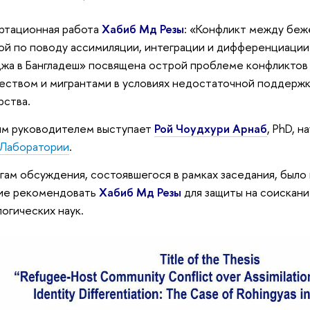
ртационная работа
Хабиб Мд Резы
: «Конфликт между бе
й по поводу ассимиляции, интеграции и дифференциации
жа в Бангладеш» посвящена острой проблеме конфликто
ством и мигрантами в условиях недостаточной поддерж
рства.
м руководителем выступает
Рой Чоудхури Арнаб
, PhD, 
Лаборатории
.
гам обсуждения, состоявшегося в рамках заседания, было
ие рекомендовать
Хабиб Мд Резы
для защиты на соискани
огических наук.