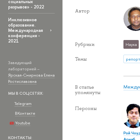
социальных
разрывов» - 2022
Автор
Инклюзивное
образование.
Международная
конференция -
2021
Рубрики
Наука
Темы
репорт
Заведующий
лабораторией –
Ярская-Смирнова Елена
Ростиславовна
Междун
В статье
упомянуты
МЫ В СОЦСЕТЯХ:
Telegram
Персоны
ВКонтакте
Youtube
Рой Чоу
КОНТАКТЫ:
Арнаб