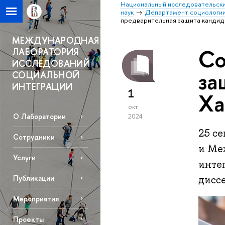
Национальный исследовательски
наук
Департамент социологи
предварительная защита кандид
МЕЖДУНАРОДНАЯ
Со
ЛАБОРАТОРИЯ
ИССЛЕДОВАНИЙ
за
СОЦИАЛЬНОЙ
ИНТЕГРАЦИИ
1
Ха
окт
О Лаборатории
2024
25 се
Сотрудники
и Ме
Услуги
инте
Публикации
дисс
Мероприятия
Проекты