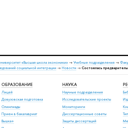
университет «Высшая школа экономики»
→
Учебные подразделения
→
Факу
едований социальной интеграции
→
Новости
→
Состоялась предваритель
ОБРАЗОВАНИЕ
НАУКА
Р
Лицей
Научные подразделения
Би
Довузовская подготовка
Исследовательские проекты
Из
Олимпиады
Мониторинги
Кн
Прием в бакалавриат
Диссертационные советы
Ти
Вышка+
Защиты диссертаций
Ме