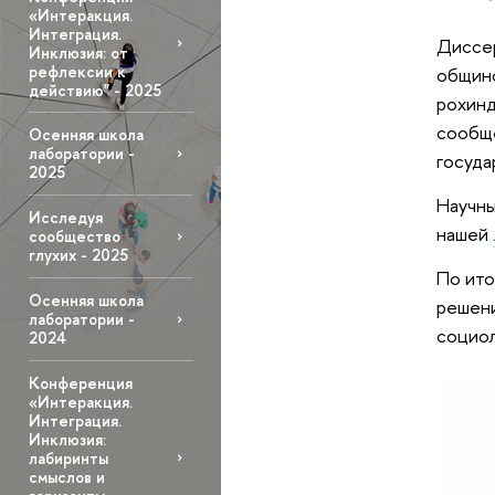
«Интеракция.
Интеграция.
Диссе
Инклюзия: от
рефлексии к
общино
действию" - 2025
рохинд
сообще
Осенняя школа
лаборатории -
госуда
2025
Научны
Исследуя
нашей
сообщество
глухих - 2025
По ито
Осенняя школа
решен
лаборатории -
социол
2024
Конференция
«Интеракция.
Интеграция.
Инклюзия:
лабиринты
смыслов и