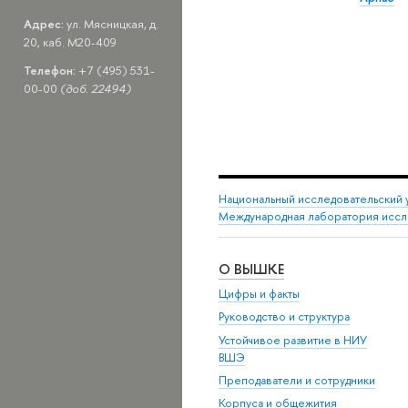
Адрес:
ул. Мясницкая, д.
20, каб. M20-409
Телефон:
+7 (495) 531-
00-00
(доб. 22494)
Национальный исследовательский 
Международная лаборатория иссл
О ВЫШКЕ
Цифры и факты
Руководство и структура
Устойчивое развитие в НИУ
ВШЭ
Преподаватели и сотрудники
Корпуса и общежития