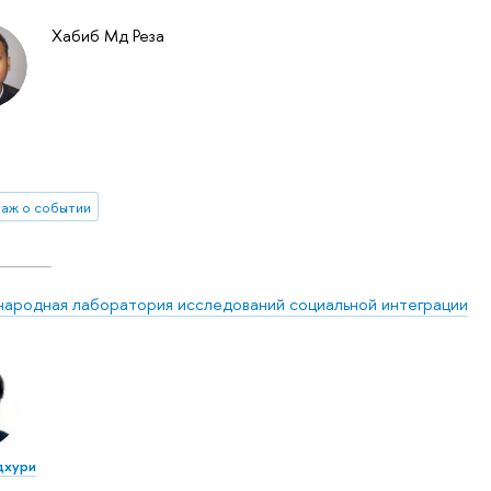
Хабиб Мд Реза
аж о событии
ародная лаборатория исследований социальной интеграции
дхури