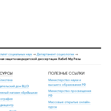
льтет социальных наук
→
Департамент социологии
→
ная защита кандидатской диссертации Хабиб Мд Резы
ЕСУРСЫ
ПОЛЕЗНЫЕ ССЫЛКИ
блиотека
Министерство науки и
высшего образования РФ
дательский дом ВШЭ
Министерство просвещения
ижный магазин «БукВышка»
РФ
пография
Массовые открытые онлайн-
диацентр
курсы