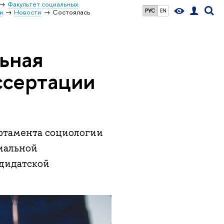
Факультет социальных
РУС
EN
и
Новости
Состоялась
ьная
ссертации
артамента социологии
иальной
дидатской