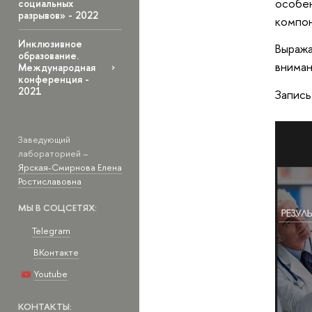
особен
социальных
разрывов» - 2022
компон
Инклюзивное
Выраж
образование.
вниман
Международная
конференция -
2021
Запись
Заведующий
лабораторией –
Ярская-Смирнова Елена
Ростиславовна
МЫ В СОЦСЕТЯХ:
Telegram
ВКонтакте
Youtube
КОНТАКТЫ: