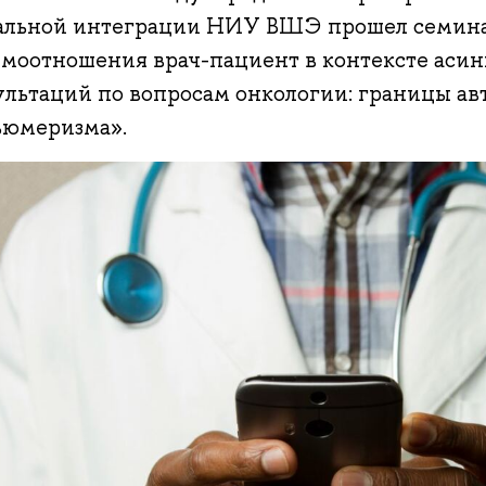
альной интеграции НИУ ВШЭ прошел семина
имоотношения врач-пациент в контексте аси
ультаций по вопросам онкологии: границы а
ьюмеризма».