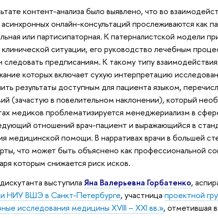
льтате контент-анализа было выявлено, что во взаимодейс
 асинхронных онлайн-консультаций прослеживаются как па
льная или партисипаторная. К патерналистской модели п
в клинической ситуации, его руководство лечебным процес
 следовать предписаниям. К такому типу взаимодействия
ание которых включает сухую интерпретацию исследовани
ить результаты доступным для пациента языком, перечис
ий (зачастую в повелительном наклонении), который нео
тах медиков проблематизируется менеджериализм в сфер
дующий отношений врач-пациент и выражающийся в станд
ия медицинской помощи. В нарративах врачи в большей с
рты, что может быть объяснено как профессиональной соц
аря которым снижается риск исков.
 дискутанта выступила
Яна Валерьевна Горбатенко
, аспи
ии НИУ ВШЭ в Санкт-Петербурге
, участница
проектной гр
рные исследования медицины XVIII – XXI вв.»
, отметившая 