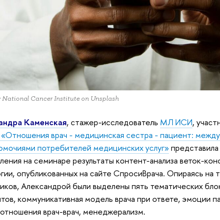
 National Cancer Institute on Unsplash
андра Каменская
, стажер-исследователь
МЛ ИСИ
, учас
 «Отношения врач - медицинская сестра - пациент: межд
омочиями потребителей медицинских услуг»
представила 
ления на семинаре результаты контент-анализа веток-кон
гии, опубликованных на сайте СпросиВрача. Опираясь на 
иков, Александрой были выделены пять тематических бло
тов, коммуникативная модель врача при ответе, эмоции па
отношения врач-врач, менеджерализм.