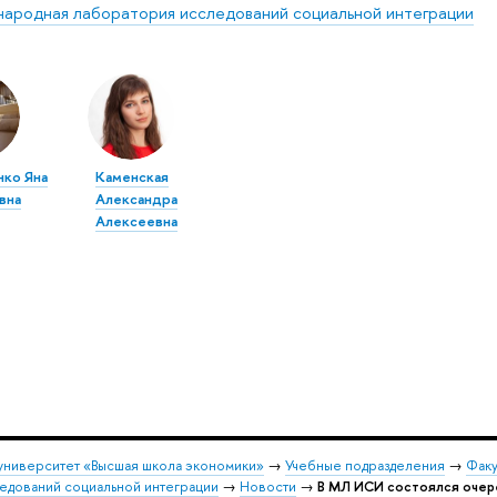
ародная лаборатория исследований социальной интеграции
нко Яна
Каменская
вна
Александра
Алексеевна
университет «Высшая школа экономики»
→
Учебные подразделения
→
Факу
едований социальной интеграции
→
Новости
→
В МЛ ИСИ состоялся очер