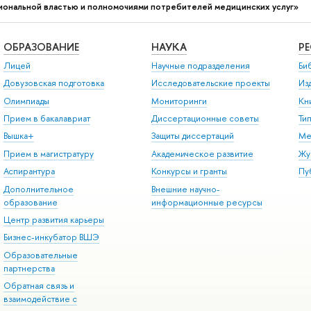
сиональной властью и полномочиями потребителей медицинских услуг»
ОБРАЗОВАНИЕ
НАУКА
Р
Лицей
Научные подразделения
Би
Довузовская подготовка
Исследовательские проекты
Из
Олимпиады
Мониторинги
Кн
Прием в бакалавриат
Диссертационные советы
Ти
Вышка+
Защиты диссертаций
Ме
Прием в магистратуру
Академическое развитие
Жу
Аспирантура
Конкурсы и гранты
Пу
Дополнительное
Внешние научно-
образование
информационные ресурсы
Центр развития карьеры
Бизнес-инкубатор ВШЭ
Образовательные
партнерства
Обратная связь и
взаимодействие с