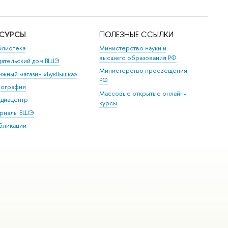
ЕСУРСЫ
ПОЛЕЗНЫЕ ССЫЛКИ
блиотека
Министерство науки и
высшего образования РФ
дательский дом ВШЭ
Министерство просвещения
ижный магазин «БукВышка»
РФ
пография
Массовые открытые онлайн-
диацентр
курсы
рналы ВШЭ
бликации