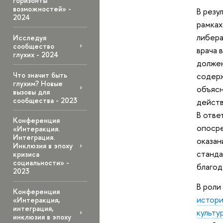
горизонты
возможностей» -
В резу
2024
рамках
либера
Исследуя
сообщество
врача 
глухих - 2024
должен
Что значит быть
содерж
глухим? Новые
объясн
вызовы для
сообщества - 2023
действ
В отве
Конференция
опосре
«Интеракция.
Интеграция.
оказан
Инклюзия в эпоху
станда
кризиса
социальности» -
благод
2023
В роли
Конференция
истор
«Интеракция,
интеграция,
культу
инклюзия в эпоху