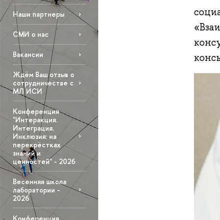
соци
Наши партнеры
«Вза
СМИ о нас
конс
Вакансии
конс
Ждём Ваш отзыв о
сотрудничестве с
МЛ ИСИ
Конференция
"Интеракция.
Интеграция.
Инклюзия: на
перекрёстках
знаний и
ценностей" - 2026
Весенняя школа
лаборатории -
2026
Конференция