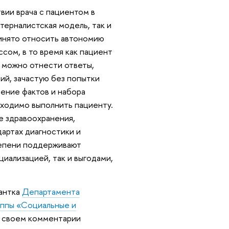
твии врача с пациентом в
терналистская модель, так и
ринято относить автономию
сом, в то время как пациент
 можно отнести ответы,
й, зачастую без попытки
ление фактов и набора
бходимо выполнить пациенту.
е здравоохранения,
артах диагностики и
тепени поддерживают
иализацией, так и выгодами,
рантка
Департамента
уппы «Социальные и
в своем комментарии