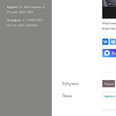
Адрес:
ул. Мясницкая, д.
20, каб. M20-409
Телефон:
+7 (495) 531-
Участни
00-00
(доб. 22494)
властью
Рубрики
Наука
Темы
идеи и