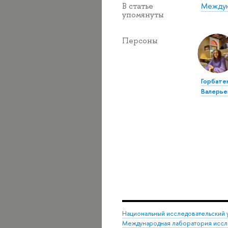
Междун
В статье
упомянуты
Персоны
Горбате
Валерье
Национальный исследовательский 
Международная лаборатория иссл