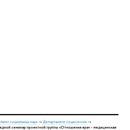
льтет социальных наук
→
Департамент социологии
→
едной семинар проектной группы «Отношения врач - медицинская