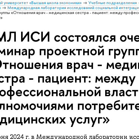
й университет «Высшая школа экономики»
Учебные подразделения
и
Международная лаборатория исследований социальной интеграци
уппы «Отношения врач - медицинская сестра - пациент: между профе
г»
МЛ ИСИ состоялся оч
минар проектной груп
тношения врач - меди
стра - пациент: между
офессиональной власт
лномочиями потребит
дицинских услуг»
юня 2024 г. в Международной лаборатории ис