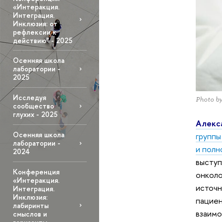
«Интеракция.
Интеграция.
Инклюзия: от
рефлексии к
действию" - 2025
Осенняя школа
лаборатории -
2025
Исследуя
Photo by
сообщество
глухих - 2025
Алекс
Осенняя школа
группы
лаборатории -
и полн
2024
выступ
Конференция
онколо
«Интеракция.
источн
Интеграция.
Инклюзия:
пациен
лабиринты
взаимо
смыслов и