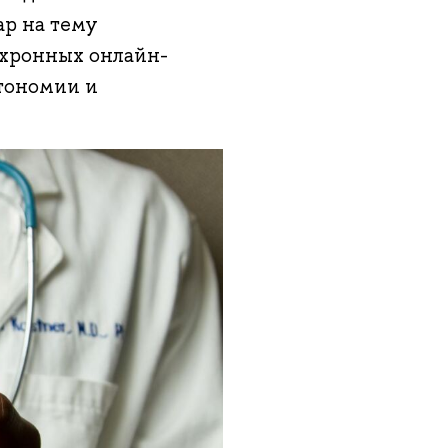
р на тему
нхронных онлайн-
втономии и