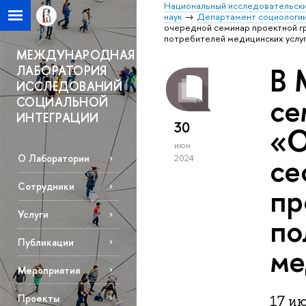
Национальный исследовательски
наук
Департамент социологи
очередной семинар проектной гр
потребителей медицинских услу
МЕЖДУНАРОДНАЯ
В 
ЛАБОРАТОРИЯ
ИССЛЕДОВАНИЙ
се
СОЦИАЛЬНОЙ
ИНТЕГРАЦИИ
30
«О
июн
се
О Лаборатории
2024
Сотрудники
пр
Услуги
по
Публикации
ме
Мероприятия
Проекты
17 и