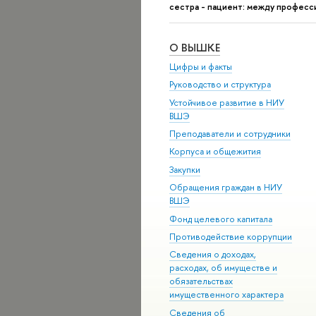
сестра - пациент: между профес
О ВЫШКЕ
Цифры и факты
Руководство и структура
Устойчивое развитие в НИУ
ВШЭ
Преподаватели и сотрудники
Корпуса и общежития
Закупки
Обращения граждан в НИУ
ВШЭ
Фонд целевого капитала
Противодействие коррупции
Сведения о доходах,
расходах, об имуществе и
обязательствах
имущественного характера
Сведения об