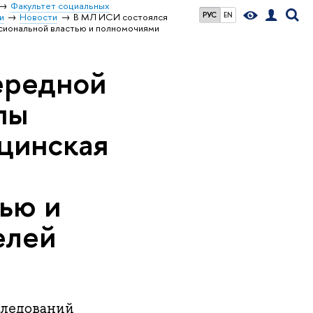
Факультет социальных
РУС
EN
и
Новости
В МЛ ИСИ состоялся
ссиональной властью и полномочиями
ередной
пы
цинская
ью и
елей
следований