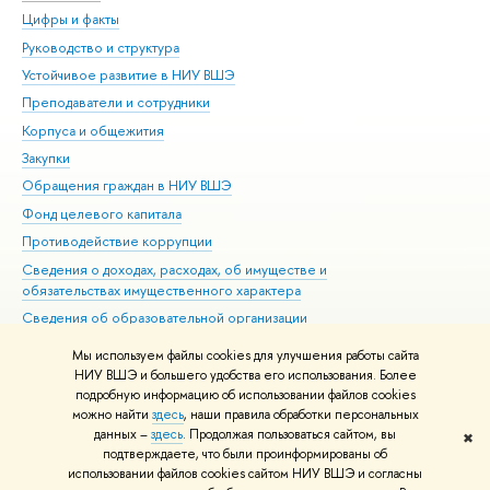
Цифры и факты
Ли
Руководство и структура
Дов
Устойчивое развитие в НИУ ВШЭ
Ол
Преподаватели и сотрудники
При
Корпуса и общежития
Вы
Закупки
При
Обращения граждан в НИУ ВШЭ
Ас
Фонд целевого капитала
До
Противодействие коррупции
Цен
Сведения о доходах, расходах, об имуществе и
Би
обязательствах имущественного характера
Об
Сведения об образовательной организации
Обр
Людям с ограниченными возможностями здоровья
Мы используем файлы cookies для улучшения работы сайта
Единая платежная страница
НИУ ВШЭ и большего удобства его использования. Более
подробную информацию об использовании файлов cookies
Работа в Вышке
можно найти
здесь
, наши правила обработки персональных
данных –
здесь
. Продолжая пользоваться сайтом, вы
✖
Редактору
подтверждаете, что были проинформированы об
© НИУ ВШЭ 1993–2026
Адреса и контакты
Условия использования
использовании файлов cookies сайтом НИУ ВШЭ и согласны