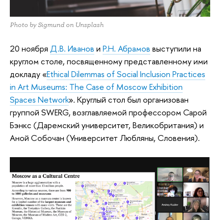
Photo by Sigmund on Unsplash
20 ноября
Д.В. Иванов
и
Р.Н. Абрамов
выступили на
круглом столе, посвященному представленному ими
докладу «
Ethical Dilemmas of Social Inclusion Practices
in Art Museums: The Case of Moscow Exhibition
Spaces Network
». Круглый стол был организован
группой SWERG, возглавляемой профессором Сарой
Бэнкс (Даремский университет, Великобритания) и
Аной Собочан (Университет Любляны, Словения).