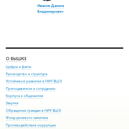
Иванов Данила
Владимирович
О ВЫШКЕ
ОБ
Цифры и факты
Ли
Руководство и структура
Дов
Устойчивое развитие в НИУ ВШЭ
Ол
Преподаватели и сотрудники
При
Корпуса и общежития
Вы
Закупки
При
Обращения граждан в НИУ ВШЭ
Ас
Фонд целевого капитала
До
Противодействие коррупции
Цен