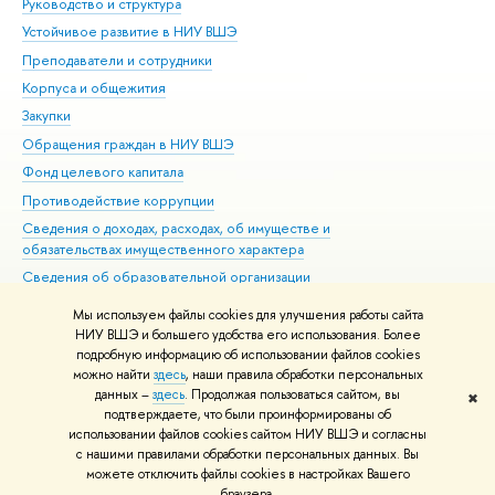
Руководство и структура
Дов
Устойчивое развитие в НИУ ВШЭ
Ол
Преподаватели и сотрудники
При
Корпуса и общежития
Вы
Закупки
При
Обращения граждан в НИУ ВШЭ
Ас
Фонд целевого капитала
До
Противодействие коррупции
Цен
Сведения о доходах, расходах, об имуществе и
Би
обязательствах имущественного характера
Об
Сведения об образовательной организации
Обр
Людям с ограниченными возможностями здоровья
Мы используем файлы cookies для улучшения работы сайта
Единая платежная страница
НИУ ВШЭ и большего удобства его использования. Более
подробную информацию об использовании файлов cookies
Работа в Вышке
можно найти
здесь
, наши правила обработки персональных
данных –
здесь
. Продолжая пользоваться сайтом, вы
✖
Редактору
подтверждаете, что были проинформированы об
© НИУ ВШЭ 1993–2026
Адреса и контакты
Условия использования
использовании файлов cookies сайтом НИУ ВШЭ и согласны
с нашими правилами обработки персональных данных. Вы
материалов
Политика конфиденциальности
Карта сайта
можете отключить файлы cookies в настройках Вашего
Шрифты HSE Sans и HSE Slab разработаны в
Школе дизайна НИУ ВШЭ
браузера.