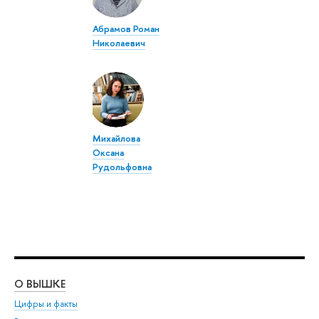
Абрамов Роман
Николаевич
Михайлова
Оксана
Рудольфовна
О ВЫШКЕ
ОБ
Цифры и факты
Ли