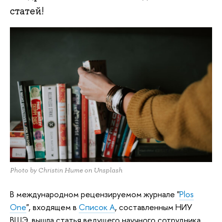
статей!
Photo by Christin Hume on Unsplash
В международном рецензируемом журнале "
Plos
One
", входящем в
Список А
, составленным НИУ
ВШЭ, вышла статья ведущего научного сотрудника