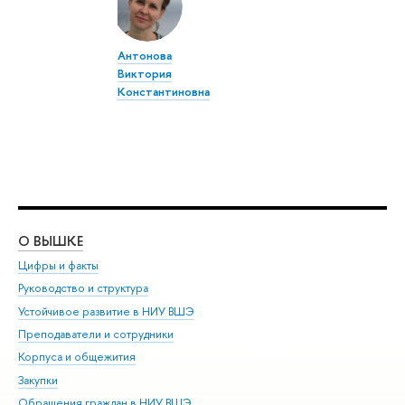
Антонова
Виктория
Константиновна
О ВЫШКЕ
ОБ
Цифры и факты
Ли
Руководство и структура
Дов
Устойчивое развитие в НИУ ВШЭ
Ол
Преподаватели и сотрудники
При
Корпуса и общежития
Вы
Закупки
При
Обращения граждан в НИУ ВШЭ
Ас