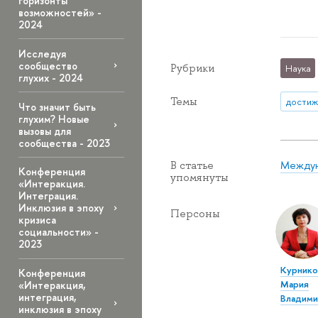
горизонты
возможностей» -
2024
Исследуя
сообщество
Рубрики
Наука
глухих - 2024
Темы
достиж
Что значит быть
глухим? Новые
вызовы для
сообщества - 2023
Междун
В статье
Конференция
упомянуты
«Интеракция.
Интеграция.
Инклюзия в эпоху
Персоны
кризиса
социальности» -
2023
Курнико
Конференция
Мария
«Интеракция,
интеграция,
Владими
инклюзия в эпоху