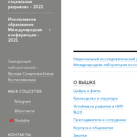
социальных
разрывов» - 2022
Инклюзивное
образование.
Международная
конференция -
2021
Национальный исследовательский 
Заведующий
Международная лаборатория иссл
лабораторией –
Ярская-Смирнова Елена
Ростиславовна
О ВЫШКЕ
Цифры и факты
МЫ В СОЦСЕТЯХ:
Руководство и структура
Telegram
Устойчивое развитие в НИУ
ВКонтакте
ВШЭ
Преподаватели и сотрудники
Youtube
Корпуса и общежития
КОНТАКТЫ:
Закупки