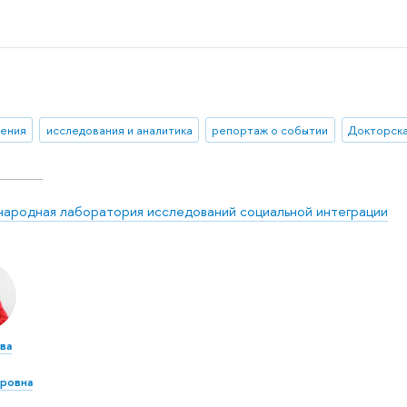
ения
исследования и аналитика
репортаж о событии
Докторска
ародная лаборатория исследований социальной интеграции
ва
ровна