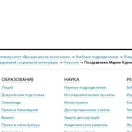
университет «Высшая школа экономики»
→
Учебные подразделения
→
Факу
едований социальной интеграции
→
Новости
→
Поздравляем Марию Курни
ОБРАЗОВАНИЕ
НАУКА
Р
Лицей
Научные подразделения
Би
Довузовская подготовка
Исследовательские проекты
Из
Олимпиады
Мониторинги
Кн
Прием в бакалавриат
Диссертационные советы
Ти
Вышка+
Защиты диссертаций
Ме
Прием в магистратуру
Академическое развитие
Жу