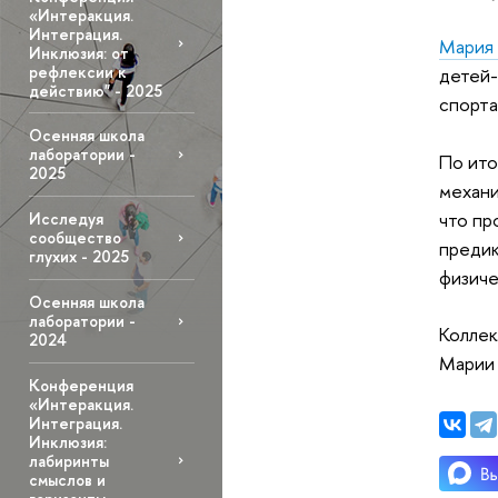
«Интеракция.
Интеграция.
Мария
Инклюзия: от
рефлексии к
детей-
действию" - 2025
спорта
Осенняя школа
лаборатории -
По ито
2025
механи
что пр
Исследуя
сообщество
предик
глухих - 2025
физиче
Осенняя школа
лаборатории -
Колле
2024
Марии 
Конференция
«Интеракция.
Интеграция.
Инклюзия:
лабиринты
смыслов и