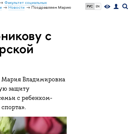
Факультет социальных
РУС
EN
и
Новости
Поздравляем Марию
никову с
рской
 Мария Владимировна
ную защиту
семьи с ребенком-
 спорта».