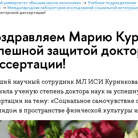
й университет «Высшая школа экономики»
Учебные подразделения
и
Международная лаборатория исследований социальной интеграци
окторской диссертации!
здравляем Марию Кур
пешной защитой докто
ссертации!
ший научный сотрудник МЛ ИСИ Курникова
чила ученую степень доктора наук за успеш
ертации на тему: «Социальное самочувствие 
лидом в пространстве физической культуры и