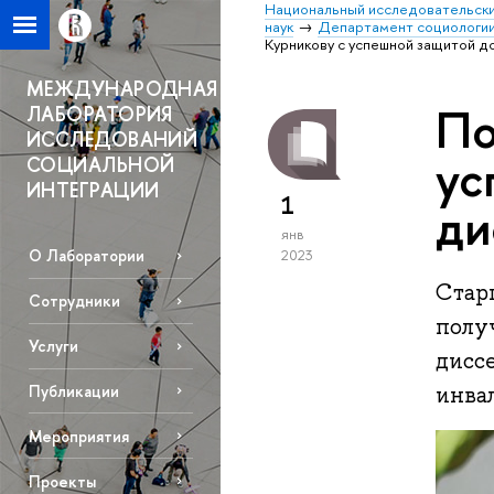
Национальный исследовательски
наук
Департамент социологи
Курникову с успешной защитой д
МЕЖДУНАРОДНАЯ
По
ЛАБОРАТОРИЯ
ИССЛЕДОВАНИЙ
ус
СОЦИАЛЬНОЙ
ИНТЕГРАЦИИ
1
ди
янв
О Лаборатории
2023
Стар
Сотрудники
полу
Услуги
дисс
Публикации
инва
Мероприятия
Проекты