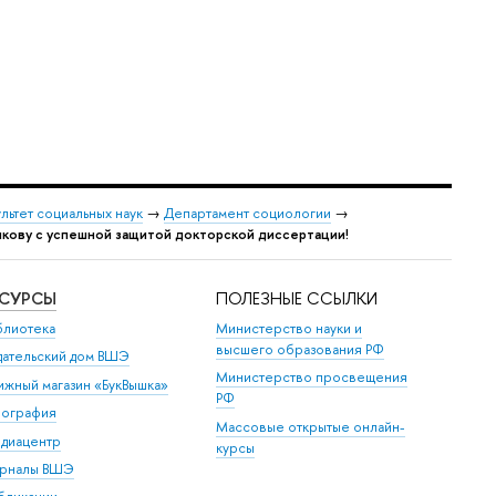
льтет социальных наук
→
Департамент социологии
→
кову с успешной защитой докторской диссертации!
ЕСУРСЫ
ПОЛЕЗНЫЕ ССЫЛКИ
блиотека
Министерство науки и
высшего образования РФ
дательский дом ВШЭ
Министерство просвещения
ижный магазин «БукВышка»
РФ
пография
Массовые открытые онлайн-
диацентр
курсы
рналы ВШЭ