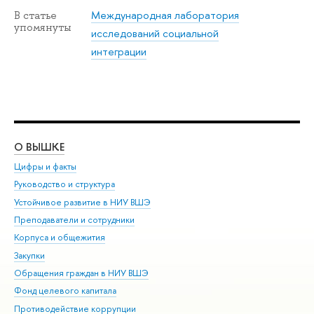
Международная лаборатория
В статье
упомянуты
исследований социальной
интеграции
О ВЫШКЕ
ОБ
Цифры и факты
Ли
Руководство и структура
Дов
Устойчивое развитие в НИУ ВШЭ
Ол
Преподаватели и сотрудники
При
Корпуса и общежития
Вы
Закупки
При
Обращения граждан в НИУ ВШЭ
Ас
Фонд целевого капитала
До
Противодействие коррупции
Цен