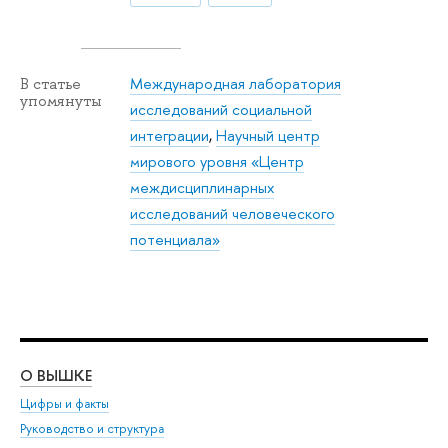
Международная лаборатория
В статье
упомянуты
исследований социальной
интеграции
,
Научный центр
мирового уровня «Центр
междисциплинарных
исследований человеческого
потенциала»
О ВЫШКЕ
ОБ
Цифры и факты
Ли
Руководство и структура
Дов