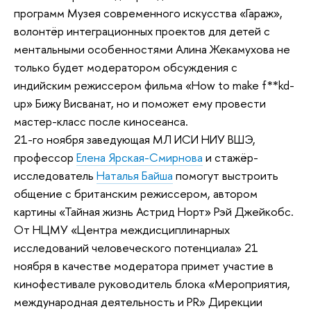
программ Музея современного искусства «Гараж»,
волонтёр интеграционных проектов для детей с
ментальными особенностями Алина Жекамухова не
только будет модератором обсуждения с
индийским режиссером фильма «How to make f**kd-
up» Бижу Висванат, но и поможет ему провести
мастер-класс после киносеанса.
21-го ноября заведующая МЛ ИСИ НИУ ВШЭ,
профессор
Елена Ярская-Смирнова
и стажёр-
исследователь
Наталья Байша
помогут выстроить
общение с британским режиссером, автором
картины «Тайная жизнь Астрид Норт» Рэй Джейкобс.
От НЦМУ «Центра междисциплинарных
исследований человеческого потенциала» 21
ноября в качестве модератора примет участие в
кинофестивале руководитель блока «Мероприятия,
международная деятельность и PR» Дирекции