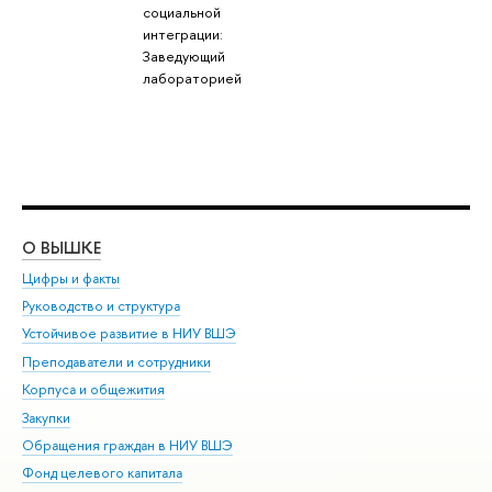
социальной
интеграции:
Заведующий
лабораторией
О ВЫШКЕ
ОБ
Цифры и факты
Ли
Руководство и структура
Дов
Устойчивое развитие в НИУ ВШЭ
Ол
Преподаватели и сотрудники
При
Корпуса и общежития
Вы
Закупки
При
Обращения граждан в НИУ ВШЭ
Ас
Фонд целевого капитала
До