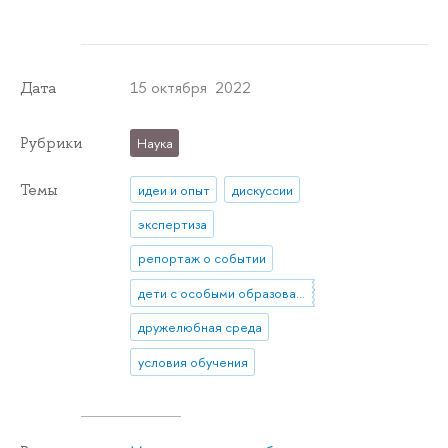
15 октября 2022
Дата
Рубрики
Наука
Темы
идеи и опыт
дискуссии
экспертиза
репортаж о событии
дети с особыми образовательными запросами
дружелюбная среда
условия обучения