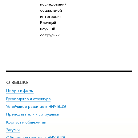
исследований
социальной
интеграции:
Ведущий
научный
сотрудник
О ВЫШКЕ
ОБ
Цифры и факты
Ли
Руководство и структура
Дов
Устойчивое развитие в НИУ ВШЭ
Ол
Преподаватели и сотрудники
При
Корпуса и общежития
Вы
Закупки
При
Обращения граждан в НИУ ВШЭ
Ас