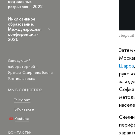
социальных
разрывов» - 2022
Инклюзивное
образование.
Международная
конференция -
Георгий
2021
Затем 
Москвы
Заведующий
Шаров
лабораторией –
Ярская-Смирнова Елена
руков
Ростиславовна
заведу
Софья 
МЫ В СОЦСЕТЯХ:
методи
Telegram
населе
ВКонтакте
Семина
Youtube
перифе
характ
КОНТАКТЫ: