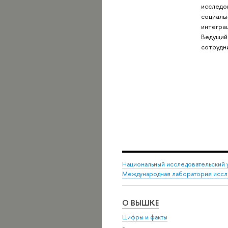
исследо
социаль
интегра
Ведущий
сотрудн
Национальный исследовательский 
Международная лаборатория иссл
О ВЫШКЕ
Цифры и факты