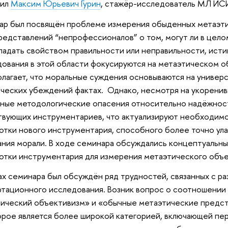
пил
Максим Юрьевич Гурин
, стажёр-исследователь МЛ ИС
р был посвящён проблеме измерения обыденных метаэти
редставлений “непрофессионалов” о том, могут ли в цел
ладать свойством правильности или неправильности, исти
ования в этой области фокусируются на метаэтическом о
лагает, что моральные суждения основываются на универс
ческих убеждений фактах. Однако, несмотря на укорени
ные методологические опасения относительно надёжнос
вующих инструментариев, что актуализируют необходим
отки нового инструментария, способного более точно ул
ния морали. В ходе семинара обсуждались концептуальны
отки инструментария для измерения метаэтического объе
ах семинара был обсуждён ряд трудностей, связанных с р
тационного исследования. Возник вопрос о соотношении
ический объективизм» и «обычные метаэтические предст
орое является более широкой категорией, включающей пер