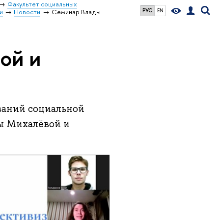
Факультет социальных
РУС
EN
и
Новости
Семинар Влады
ой и
ваний социальной
ы Михалёвой и