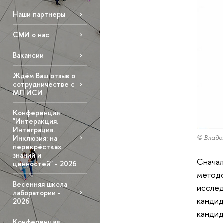
Наши партнеры
СМИ о нас
Вакансии
Ждём Ваш отзыв о
сотрудничестве с
МЛ ИСИ
Конференция
"Интеракция.
Интеграция.
© Влада
Инклюзия: на
перекрёстках
знаний и
Сначал
ценностей" - 2026
методо
Весенняя школа
иссле
лаборатории -
кандид
2026
кандид
Конференция