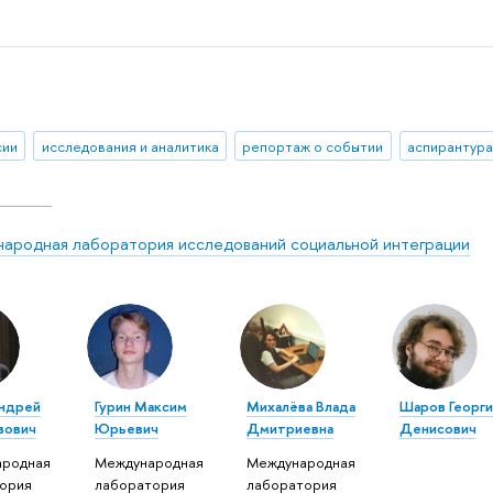
сии
исследования и аналитика
репортаж о событии
аспирантур
ародная лаборатория исследований социальной интеграции
ндрей
Гурин Максим
Михалёва Влада
Шаров Георги
вович
Юрьевич
Дмитриевна
Денисович
ародная
Международная
Международная
ория
лаборатория
лаборатория