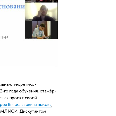
ивизм: теоретико-
2-го года обучения, стажёр-
ившая проект своей
рея Вячеславовича Быкова
,
а МЛ ИСИ. Дискутантом