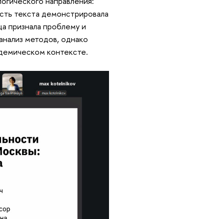
логического направления:
асть текста демонстрировала
ца признала проблему и
анализ методов, однако
адемическом контексте.