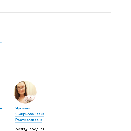
а
й
Ярская-
Смирнова Елена
Ростиславовна
Международная