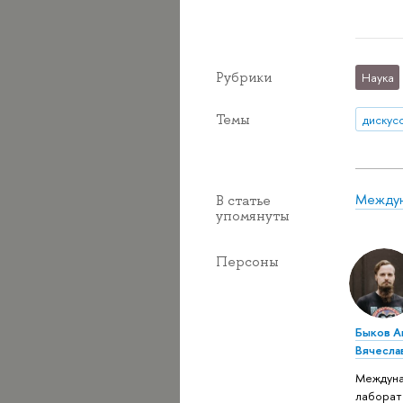
Рубрики
Наука
Темы
дискус
Междун
В статье
упомянуты
Персоны
Быков А
Вячесла
Междун
лаборат