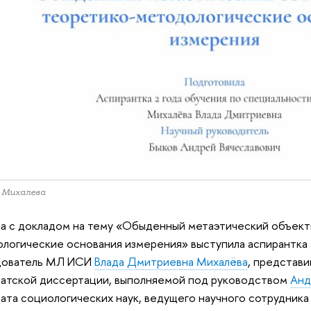
 Михалева
а с докладом на тему «Обыденный метаэтический объект
логические основания измерения» выступила аспирантка 
дователь МЛ ИСИ
Влада Дмитриевна Михалёва
, представ
атской диссертации, выполняемой под руководством
Анд
ата социологических наук, ведущего научного сотрудник