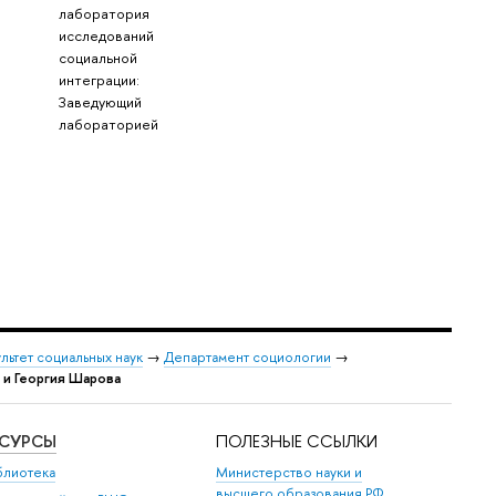
лаборатория
исследований
социальной
интеграции:
Заведующий
лабораторией
льтет социальных наук
→
Департамент социологии
→
 и Георгия Шарова
ЕСУРСЫ
ПОЛЕЗНЫЕ ССЫЛКИ
блиотека
Министерство науки и
высшего образования РФ