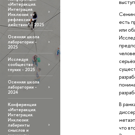
высту
«Интеракция.
Интеграция.
Семина
Инклюзия: от
рефлексии к
есть п
действию" - 2025
или об
Осенняя школа
Исслед
лаборатории -
предпо
2025
челове
Исследуя
серьёз
сообщество
сущест
глухих - 2025
разраб
Осенняя школа
понима
лаборатории -
разраб
2024
В рамк
Конференция
«Интеракция.
диссер
Интеграция.
метаэт
Инклюзия:
лабиринты
что вт
смыслов и