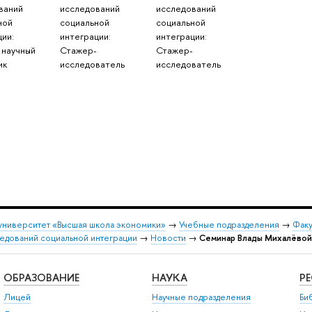
ваний
исследований
исследований
ной
социальной
социальной
ции:
интеграции:
интеграции:
 научный
Стажер-
Стажер-
ик
исследователь
исследователь
университет «Высшая школа экономики»
→
Учебные подразделения
→
Факу
едований социальной интеграции
→
Новости
→
Семинар Влады Михалёвой
ОБРАЗОВАНИЕ
НАУКА
Р
Лицей
Научные подразделения
Би