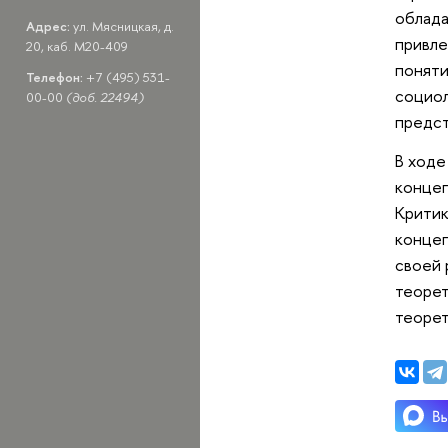
облада
Адрес:
ул. Мясницкая, д.
привле
20, каб. M20-409
поняти
Телефон:
+7 (495) 531-
социол
00-00
(доб. 22494)
предст
В ходе
концеп
Критик
концеп
своей 
теорет
теорет