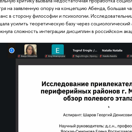
ельную критику вызвала недостаточная проработка социо
ря на заявленную опору на концепцию Абенда, большая ч
анс в сторону философии и психологии. Исследовательни
ала усилить теоретическую базу через социологический 
кнула сложность интеграции дисциплин в российском ак