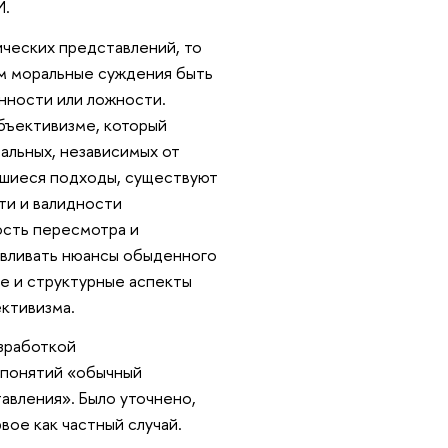
И.
ческих представлений, то
ом моральные суждения быть
нности или ложности.
бъективизме, который
альных, независимых от
вшиеся подходы, существуют
ти и валидности
ость пересмотра и
авливать нюансы обыденного
е и структурные аспекты
ктивизма.
азработкой
 понятий «обычный
авления». Было уточнено,
вое как частный случай.