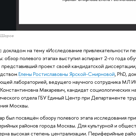
 Шаров
с докладом на тему «Исследование привлекательности пе
: обзор полевого этапа» выступил аспирант 2-го года об
, представивший проект своей кандидатской диссертации
одством
Елены Ростиславовны Ярской-Смирновой
, PhD, д
ющей лабораторией, ведущего научного сотрудника МЛ И
Константиновна Макаревич, кандидат социологических на
ческого отдела ГБУ Единый Центр при Департаменте тру
ния Москвы.
р был посвящён обзору полевого этапа исследования пр
рийных районов города Москвы. Для культурной и общес
ерна высокая степень централизации. Периферийные райо