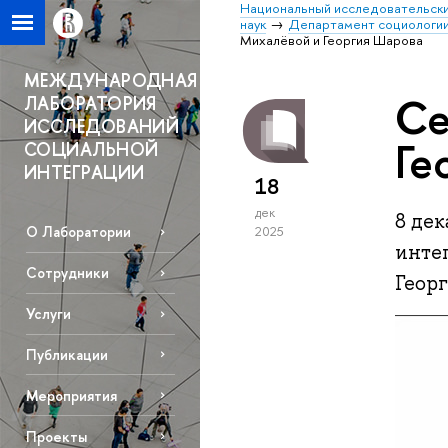
Национальный исследовательски
наук
Департамент социологи
Михалёвой и Георгия Шарова
МЕЖДУНАРОДНАЯ
Се
ЛАБОРАТОРИЯ
ИССЛЕДОВАНИЙ
Ге
СОЦИАЛЬНОЙ
ИНТЕГРАЦИИ
18
дек
8 де
О Лаборатории
2025
инте
Сотрудники
Геор
Услуги
Публикации
Мероприятия
Проекты