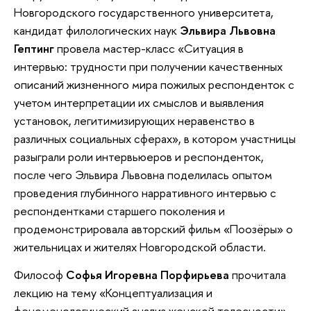
Новгородского государственного университета,
кандидат филологических наук
Эльвира Львовна
Гептинг
провела мастер-класс «Ситуация в
интервью: трудности при получении качественных
описаний жизненного мира пожилых респонденток с
учетом интерпретации их смыслов и выявления
установок, легитимизирующих неравенство в
различных социальных сферах», в котором участницы
разыграли роли интервьюеров и респонденток,
после чего Эльвира Львовна поделилась опытом
проведения глубинного нарративного интервью с
респондентками старшего поколения и
продемонстрировала авторский фильм «Поозёры» о
жительницах и жителях Новгородской области.
Философ
Софья Игоревна Порфирьева
прочитала
лекцию на тему «Концептуализация и
феноменологический анализ женской телесности»,