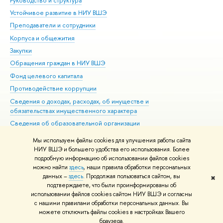
Руководство и структура
Дов
Устойчивое развитие в НИУ ВШЭ
Ол
Преподаватели и сотрудники
При
Корпуса и общежития
Вы
Закупки
При
Обращения граждан в НИУ ВШЭ
Ас
Фонд целевого капитала
До
Противодействие коррупции
Цен
Сведения о доходах, расходах, об имуществе и
Би
обязательствах имущественного характера
Об
Сведения об образовательной организации
Обр
Людям с ограниченными возможностями здоровья
Мы используем файлы cookies для улучшения работы сайта
Единая платежная страница
НИУ ВШЭ и большего удобства его использования. Более
подробную информацию об использовании файлов cookies
Работа в Вышке
можно найти
здесь
, наши правила обработки персональных
данных –
здесь
. Продолжая пользоваться сайтом, вы
✖
Редактору
подтверждаете, что были проинформированы об
© НИУ ВШЭ 1993–2026
Адреса и контакты
Условия использования
использовании файлов cookies сайтом НИУ ВШЭ и согласны
материалов
с нашими правилами обработки персональных данных. Вы
Политика конфиденциальности
Карта сайта
можете отключить файлы cookies в настройках Вашего
Шрифты HSE Sans и HSE Slab разработаны в
Школе дизайна НИУ ВШЭ
браузера.