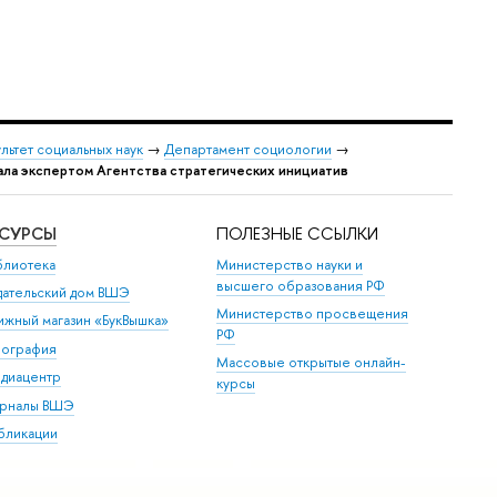
льтет социальных наук
→
Департамент социологии
→
ала экспертом Агентства стратегических инициатив
ЕСУРСЫ
ПОЛЕЗНЫЕ ССЫЛКИ
блиотека
Министерство науки и
высшего образования РФ
дательский дом ВШЭ
Министерство просвещения
ижный магазин «БукВышка»
РФ
пография
Массовые открытые онлайн-
диацентр
курсы
рналы ВШЭ
бликации