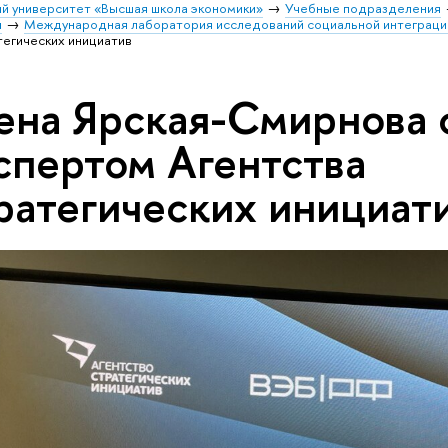
й университет «Высшая школа экономики»
Учебные подразделения
и
Международная лаборатория исследований социальной интеграци
тегических инициатив
ена Ярская-Смирнова 
спертом Агентства
ратегических инициат