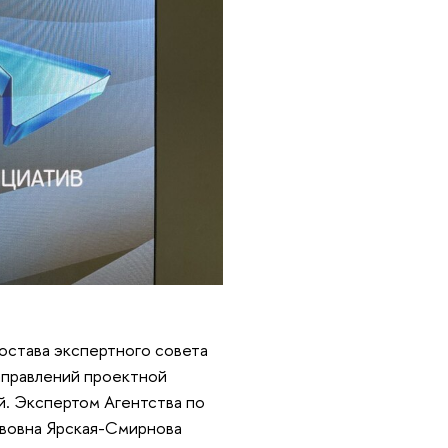
состава экспертного совета
направлений проектной
й. Экспертом Агентства по
авовна Ярская-Смирнова