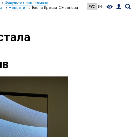
Факультет социальных
РУС
EN
и
Новости
Елена Ярская-Смирнова
стала
ив