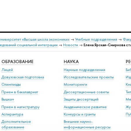
университет «Высшая школа экономики»
→
Учебные подразделения
→
Факу
едований социальной интеграции
→
Новости
→
Елена Ярская-Смирнова ст
ОБРАЗОВАНИЕ
НАУКА
Р
Лицей
Научные подразделения
Би
Довузовская подготовка
Исследовательские проекты
Из
Олимпиады
Мониторинги
Кн
Прием в бакалавриат
Диссертационные советы
Ти
Вышка+
Защиты диссертаций
Ме
Прием в магистратуру
Академическое развитие
Жу
Аспирантура
Конкурсы и гранты
Пу
Дополнительное
Внешние научно-
образование
информационные ресурсы