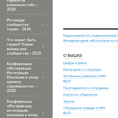
горизонты
возможностей» -
2024
Исследуя
сообщество
глухих - 2024
Национальный исследовательский 
Что значит быть
Международная лаборатория иссл
глухим? Новые
вызовы для
сообщества - 2023
О ВЫШКЕ
Цифры и факты
Конференция
«Интеракция.
Руководство и структура
Интеграция.
Устойчивое развитие в НИУ
Инклюзия в эпоху
ВШЭ
кризиса
социальности» -
Преподаватели и сотрудники
2023
Корпуса и общежития
Конференция
Закупки
«Интеракция,
Обращения граждан в НИУ
интеграция,
ВШЭ
инклюзия в эпоху