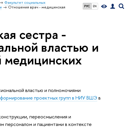
Факультет социальных
РУС
EN
и
Отношения врач - медицинская
ая сестра -
альной властью и
й медицинских
сиональной властью и полномочиями
а формирование проектных групп в НИУ ВШЭ
в
конструкции, переосмысления и
м персоналом и пациентами в контексте