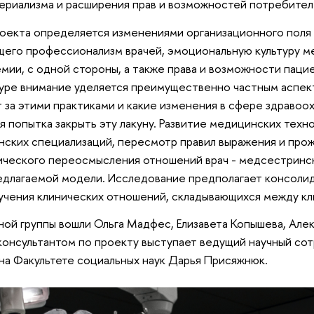
риализма и расширения прав и возможностей потребител
оекта определяется изменениями организационного поля
го профессионализм врачей, эмоциональную культуру ме
мии, с одной стороны, а также права и возможности паци
уре внимание уделяется преимущественно частным аспект
 за этими практиками и какие изменения в сфере здравоо
 попытка закрыть эту лакуну. Развитие медицинских техн
ских специализаций, пересмотр правил выражения и про
ического переосмысления отношений врач - медсестринск
длагаемой модели. Исследование предполагает консолид
учения клинических отношений, складывающихся между к
ной группы вошли Ольга Мадфес, Елизавета Копышева, Але
консультантом по проекту выступает ведущий научный сот
на Факультете социальных наук Дарья Присяжнюк.