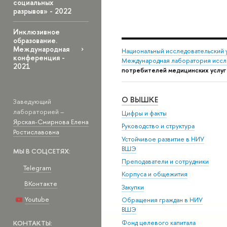
социальных
разрывов» - 2022
Инклюзивное
образование.
Международная
Национальный исследовательский 
конференция -
Международная лаборатория иссл
2021
потребителей медицинских услуг
О ВЫШКЕ
Заведующий
лабораторией –
Цифры и факты
Ярская-Смирнова Елена
Руководство и структура
Ростиславовна
Устойчивое развитие в НИУ
ВШЭ
МЫ В СОЦСЕТЯХ:
Преподаватели и сотрудники
Telegram
Корпуса и общежития
ВКонтакте
Закупки
Youtube
Обращения граждан в НИУ
ВШЭ
Фонд целевого капитала
КОНТАКТЫ: