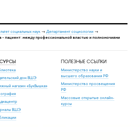
льтет социальных наук
→
Департамент социологии
→
а - пациент: между профессиональной властью и полномочиями
ЕСУРСЫ
ПОЛЕЗНЫЕ ССЫЛКИ
блиотека
Министерство науки и
высшего образования РФ
дательский дом ВШЭ
Министерство просвещения
ижный магазин «БукВышка»
РФ
пография
Массовые открытые онлайн-
диацентр
курсы
рналы ВШЭ
бликации