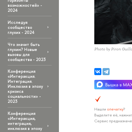
горизонты
возможностей» -
2024
Исследуя
сообщество
глухих - 2024
Что значит быть
глухим? Новые
Photo by Piron Guil
вызовы для
сообщества - 2023
Конференция
«Интеракция.
Интеграция.
Инклюзия в эпоху
кризиса
социальности» -
2023
Нашли
опечатку
?
Конференция
Выделите её, нажмит
«Интеракция,
Сервис предназначе
интеграция,
инклюзия в эпоху