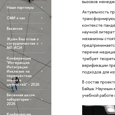
вызовов менедже
Наши партнеры
Актуальность пр
трансформирующе
СМИ о нас
контексте панде
Вакансии
научной литерат
механизмы стоят
Ждём Ваш отзыв о
сотрудничестве с
предпринимается
МЛ ИСИ
перечня медицин
требует теорет
Конференция
"Интеракция.
верификации пре
Интеграция.
подходов для из
Инклюзия: на
перекрёстках
знаний и
В состав проект
ценностей" - 2026
Байша. Научным 
учебной работе 
Весенняя школа
лаборатории -
2026
Конференция