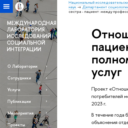
Национальный исследовательски
наук
Департамент социологи
сестра - пациент: между профес
МЕЖДУНАРОДНАЯ
Отнош
ЛАБОРАТОРИЯ
ИССЛЕДОВАНИЙ
пацие
СОЦИАЛЬНОЙ
ИНТЕГРАЦИИ
полно
услуг
О Лаборатории
Сотрудники
Проект «Отношен
Услуги
потребителей м
Публикации
2023 г.
Мероприятия
В течение года 
объяснения отд
Проекты