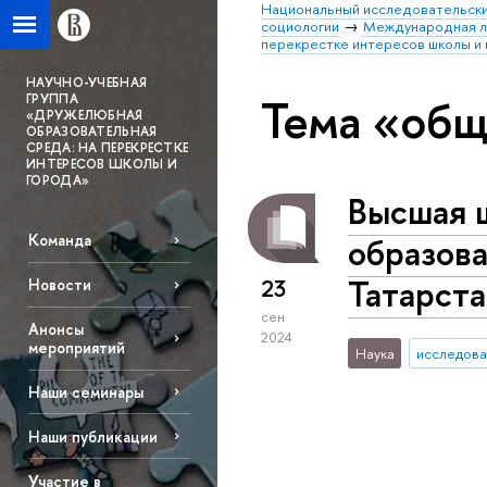
Национальный исследовательски
социологии
Международная л
перекрестке интересов школы и
НАУЧНО-УЧЕБНАЯ
Тема «общ
ГРУППА
«ДРУЖЕЛЮБНАЯ
ОБРАЗОВАТЕЛЬНАЯ
СРЕДА: НА ПЕРЕКРЕСТКЕ
ИНТЕРЕСОВ ШКОЛЫ И
ГОРОДА»
Высшая 
образова
Команда
Татарста
23
Новости
сен
Анонсы
2024
мероприятий
Наука
исследова
Наши семинары
Наши публикации
Участие в