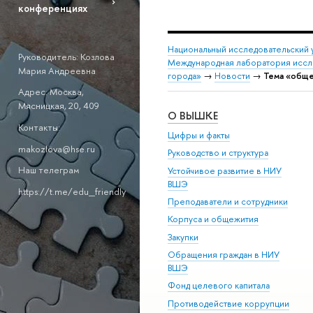
конференциях
Национальный исследовательский 
Руководитель: Козлова
Международная лаборатория иссл
Мария Андреевна
города»
→
Новости
→
Тема «обще
Адрес: Москва,
Мясницкая, 20, 409
О ВЫШКЕ
Контакты:
Цифры и факты
makozlova@hse.ru
Руководство и структура
Наш телеграм
Устойчивое развитие в НИУ
ВШЭ
https://t.me/edu_friendly
Преподаватели и сотрудники
Корпуса и общежития
Закупки
Обращения граждан в НИУ
ВШЭ
Фонд целевого капитала
Противодействие коррупции