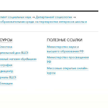
льтет социальных наук
→
Департамент социологии
→
образовательная среда: на перекрестке интересов школы и
ЕСУРСЫ
ПОЛЕЗНЫЕ ССЫЛКИ
блиотека
Министерство науки и
высшего образования РФ
дательский дом ВШЭ
Министерство просвещения
ижный магазин «БукВышка»
РФ
пография
Массовые открытые онлайн-
диацентр
курсы
рналы ВШЭ
бликации