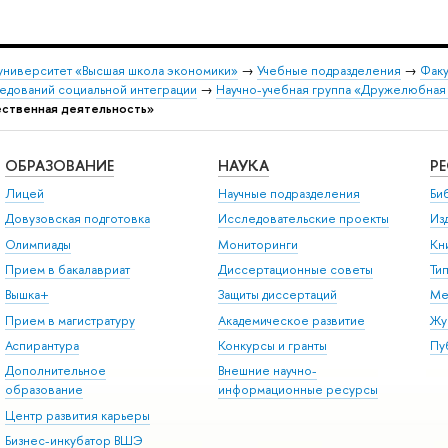
университет «Высшая школа экономики»
→
Учебные подразделения
→
Факу
едований социальной интеграции
→
Научно-учебная группа «Дружелюбная 
ственная деятельность»
ОБРАЗОВАНИЕ
НАУКА
Р
Лицей
Научные подразделения
Би
Довузовская подготовка
Исследовательские проекты
Из
Олимпиады
Мониторинги
Кн
Прием в бакалавриат
Диссертационные советы
Ти
Вышка+
Защиты диссертаций
Ме
Прием в магистратуру
Академическое развитие
Жу
Аспирантура
Конкурсы и гранты
Пу
Дополнительное
Внешние научно-
образование
информационные ресурсы
Центр развития карьеры
Бизнес-инкубатор ВШЭ