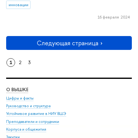
инновации
16 февраля 2024
Следующая страница
1
2
3
О ВЫШКЕ
ОБ
Цифры и факты
Ли
Руководство и структура
Дов
Устойчивое развитие в НИУ ВШЭ
Ол
Преподаватели и сотрудники
При
Корпуса и общежития
Вы
Закупки
При