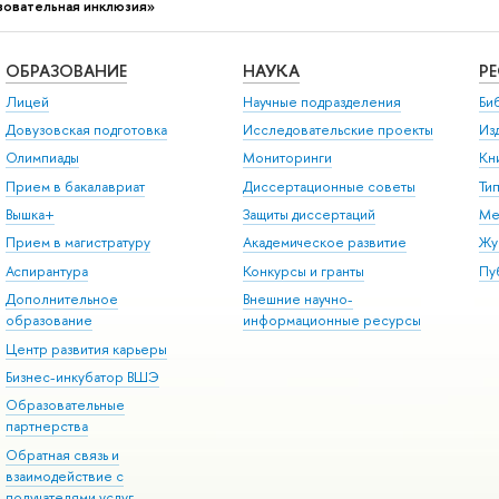
зовательная инклюзия»
ОБРАЗОВАНИЕ
НАУКА
Р
Лицей
Научные подразделения
Би
Довузовская подготовка
Исследовательские проекты
Из
Олимпиады
Мониторинги
Кн
Прием в бакалавриат
Диссертационные советы
Ти
Вышка+
Защиты диссертаций
Ме
Прием в магистратуру
Академическое развитие
Жу
Аспирантура
Конкурсы и гранты
Пу
Дополнительное
Внешние научно-
образование
информационные ресурсы
Центр развития карьеры
Бизнес-инкубатор ВШЭ
Образовательные
партнерства
Обратная связь и
взаимодействие с
получателями услуг