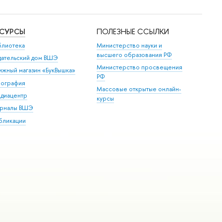
ЕСУРСЫ
ПОЛЕЗНЫЕ ССЫЛКИ
блиотека
Министерство науки и
высшего образования РФ
дательский дом ВШЭ
Министерство просвещения
ижный магазин «БукВышка»
РФ
пография
Массовые открытые онлайн-
диацентр
курсы
рналы ВШЭ
бликации