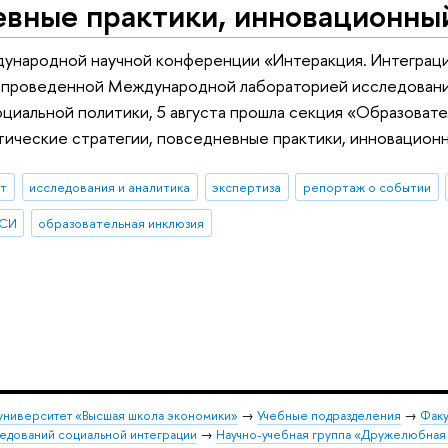
евные практики, инновационны
дународной научной конференции «Интеракция. Интеграци
 проведенной Международной лабораторией исследовани
циальной политики, 5 августа прошла секция «Образовате
тические стратегии, повседневные практики, инновацион
ыт
исследования и аналитика
экспертиза
репортаж о событии
ИСИ
образовательная инклюзия
университет «Высшая школа экономики»
→
Учебные подразделения
→
Факу
едований социальной интеграции
→
Научно-учебная группа «Дружелюбная 