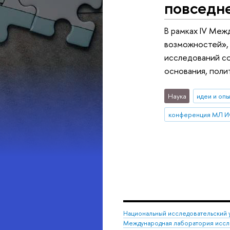
повседн
В рамках IV Меж
возможностей»,
исследований со
основания, поли
Наука
идеи и оп
конференция МЛ 
Национальный исследовательский 
Международная лаборатория иссл