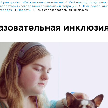
й университет «Высшая школа экономики»
Учебные подразделения
аборатория исследований социальной интеграции
Научно-учебная 
 города»
Новости
Тема «образовательная инклюзия»
азовательная инклюзи