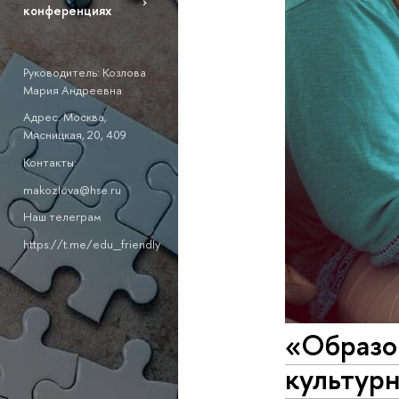
конференциях
Руководитель: Козлова
Мария Андреевна
Адрес: Москва,
Мясницкая, 20, 409
Контакты:
makozlova@hse.ru
Наш телеграм
https://t.me/edu_friendly
«Образо
культурн