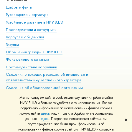
Цифры и факты
Ли
Руководство и структура
Дов
Устойчивое развитие в НИУ ВШЭ
Ол
Преподаватели и сотрудники
При
Корпуса и общежития
Вы
Закупки
При
Обращения граждан в НИУ ВШЭ
Ас
Фонд целевого капитала
До
Противодействие коррупции
Цен
Сведения о доходах, расходах, об имуществе и
Би
обязательствах имущественного характера
Об
Сведения об образовательной организации
Обр
Людям с ограниченными возможностями здоровья
Мы используем файлы cookies для улучшения работы сайта
Единая платежная страница
НИУ ВШЭ и большего удобства его использования. Более
подробную информацию об использовании файлов cookies
Работа в Вышке
можно найти
здесь
, наши правила обработки персональных
данных –
здесь
. Продолжая пользоваться сайтом, вы
✖
Редактору
подтверждаете, что были проинформированы об
© НИУ ВШЭ 1993–2026
Адреса и контакты
Условия использования
использовании файлов cookies сайтом НИУ ВШЭ и согласны