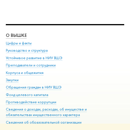
О ВЫШКЕ
ОБ
Цифры и факты
Ли
Руководство и структура
Дов
Устойчивое развитие в НИУ ВШЭ
Ол
Преподаватели и сотрудники
При
Корпуса и общежития
Вы
Закупки
При
Обращения граждан в НИУ ВШЭ
Ас
Фонд целевого капитала
До
Противодействие коррупции
Цен
Сведения о доходах, расходах, об имуществе и
Би
обязательствах имущественного характера
Об
Сведения об образовательной организации
Обр
Людям с ограниченными возможностями здоровья