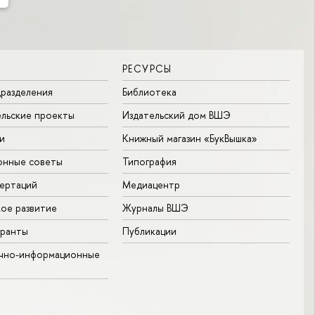
РЕСУРСЫ
разделения
Библиотека
льские проекты
Издательский дом ВШЭ
и
Книжный магазин «БукВышка»
онные советы
Типография
ертаций
Медиацентр
ое развитие
Журналы ВШЭ
гранты
Публикации
учно-информационные