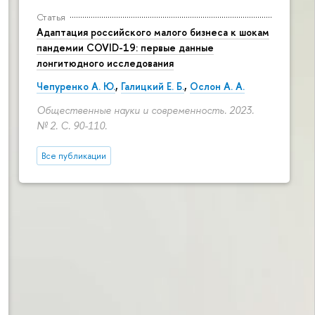
Статья
Адаптация российского малого бизнеса к шокам
пандемии COVID-19: первые данные
лонгитюдного исследования
Чепуренко А. Ю.
,
Галицкий Е. Б.
,
Ослон А. А.
Общественные науки и современность. 2023.
№ 2.
С. 90-110.
Все публикации