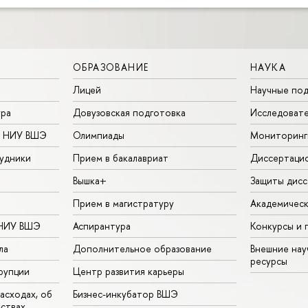
ОБРАЗОВАНИЕ
НАУКА
Лицей
Научные под
ура
Довузовская подготовка
Исследовате
в НИУ ВШЭ
Олимпиады
Мониторинг
удники
Прием в бакалавриат
Диссертаци
Вышка+
Защиты дисс
Прием в магистратуру
Академическ
 НИУ ВШЭ
Аспирантура
Конкурсы и 
ла
Дополнительное образование
Внешние на
ресурсы
рупции
Центр развития карьеры
асходах, об
Бизнес-инкубатор ВШЭ
ьствах