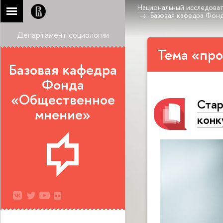
Национальный исследоват
Базовая кафедра Фон
Департамент социологии
Тема «про
Базовая кафедра
Фонда
«Общественное
Стар
мнение»
кон