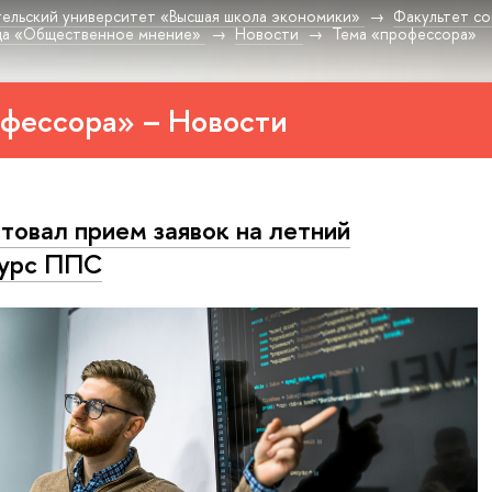
ельский университет «Высшая школа экономики»
Факультет со
да «Общественное мнение»
Новости
Тема «профессора»
фессора» – Новости
товал прием заявок на летний
курс ППС