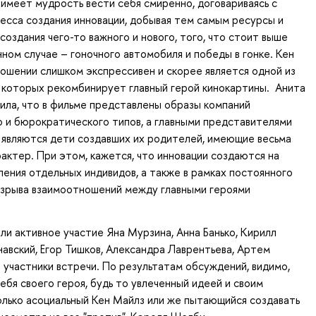
 имеет мудрость вести себя смиренно, договариваясь с
есса создания инновации, добывая тем самым ресурсы и
создания чего-то важного и нового, того, что стоит выше
нном случае – гоночного автомобиля и победы в гонке. Кен
ошении слишком экспрессивен и скорее является одной из
 которых рекомбинирует главный герой кинокартины. Анита
ила, что в фильме представлены образы компаний
 и бюрократического типов, а главными представителями
 являются дети создавших их родителей, имеющие весьма
актер. При этом, кажется, что инновации создаются на
ления отдельных индивидов, а также в рамках постоянного
азрыва взаимоотношений между главными героями
яли активное участие Яна Мурзина, Анна Банько, Кирилл
навский, Егор Тишков, Александра Лаврентьева, Артем
е участники встречи. По результатам обсуждений, видимо,
ебя своего героя, будь то увлеченный идеей и своим
олько асоциальный Кен Майлз или же пытающийся создавать