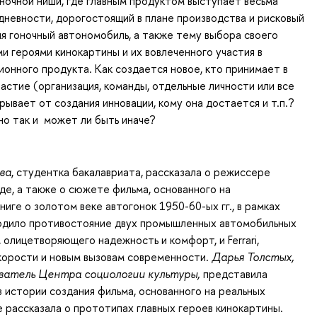
очной ниши, где главным продуктом выступает весьма
дневности, дорогостоящий в плане производства и рисковый
ия гоночный автономобиль, а также тему выбора своего
ми героями кинокартины и их вовлеченного участия в
ионного продукта. Как создается новое, кто принимает в
астие (организация, команды, отдельные личности или все
рывает от создания инновации, кому она достается и т.п.?
о так и может ли быть иначе?
ва
, студентка бакалавриата, рассказала о режиссере
е, а также о сюжете фильма, основанного на
ниге о золотом веке автогонок 1950-60-ых гг., в рамках
одило противостояние двух промышленных автомобильных
, олицетворяющего надежность и комфорт, и Ferrari,
корости и новым вызовам современности.
Дарья Толстых,
ватель Центра социологии культуры,
представила
 истории создания фильма, основанного на реальных
е рассказала о прототипах главных героев кинокартины.