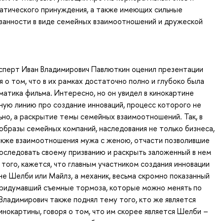
атического принуждения, а также имеющих сильные
занности в виде семейных взаимоотношений и дружеской
сперт Иван Владимирович Павлюткин оценил презентации
я о том, что в их рамках достаточно полно и глубоко была
атика фильма. Интересно, но он увидел в кинокартине
ую линию про создание инноваций, процесс которого не
ьно, а раскрытие темы семейных взаимоотношений. Так, в
образы семейных компаний, наследования не только бизнеса,
также взаимоотношения мужа с женою, отчасти позволившие
оследовать своему призванию и раскрыть заложенный в нем
 того, кажется, что главным участником создания инновации
не Шелби или Майлз, а механик, весьма скромно показанный
придумавший съемные тормоза, которые можно менять по
 Владимирович также поднял тему того, кто же является
инокартины, говоря о том, что им скорее является Шелби –