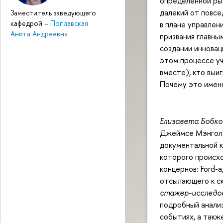
определенной рын
далекий от повсе
Заместитель заведующего
кафедрой
–
Поплавская
в плане управлен
Анита Андреевна
призвания главны
создании инновац
этом процессе уч
вместе), кто выиг
Почему это именн
Елизавета Бобко
Джеймсе Мэнголд
документальной к
которого происх
концернов: Ford-а
отсылающего к с
стажер-исследо
подробный анализ
событиях, а такж