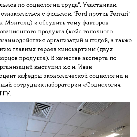
ильмов по социологии труда". Участникам
ознакомиться с фильмом "Ford против Ferrari"
Дж. Мэнголд) и обсудить тему факторов
овационного продукта (кейс гоночного
 взаимодействия организаций и людей, а также
ию главных героев кинокартины (двух
орцов продукта). В качестве эксперта по
рганизаций выступил к.с.н. Иван
оцент кафедры экономической социологии и
чный сотрудник лаборатории «Социология
ТГУ.