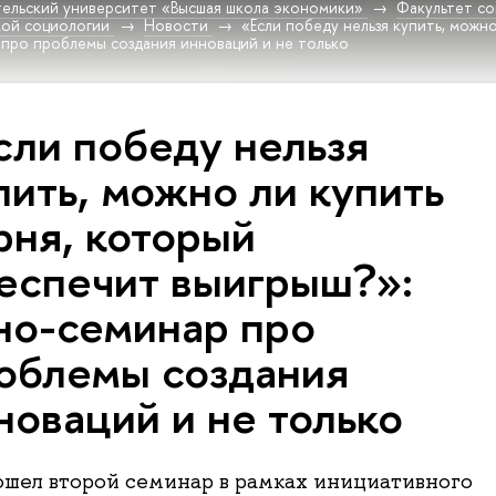
ельский университет «Высшая школа экономики»
Факультет со
ой социологии
Новости
«Если победу нельзя купить, можн
 про проблемы создания инноваций и не только
сли победу нельзя
пить, можно ли купить
рня, который
еспечит выигрыш?»:
но-семинар про
облемы создания
новаций и не только
ошел второй семинар в рамках инициативного