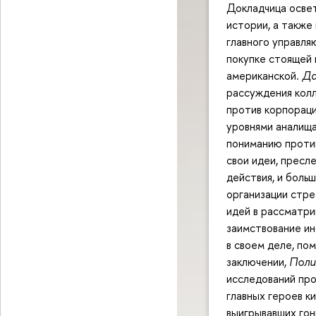
Докладчица осве
истории, а также
главного управля
покупке стоящей 
американской.
Да
рассуждения колл
против корпораци
уровнями аналища
пониманию проти
свои идеи, прес
действия, и боль
организации стре
идей в рассматри
заимствование ин
в своем деле, по
заключении,
Поли
исследований про
главных героев к
выигрывавших гон