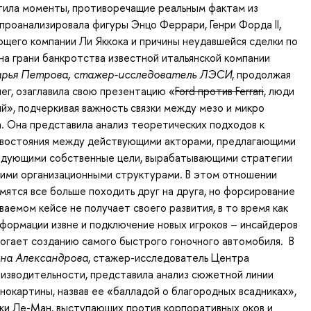
тила моменты, противоречащие реальным фактам из
 проанализировала фигуры Энцо Феррари, Генри Форда II,
ющего компании Ли Яккока и причины неудавшейся сделки по
на грани банкротства известной итальянской компании
рья Петрова, стажер-исследователь ЛЭСИ
, продолжая
ег, озаглавила свою презентацию «
Ford против Ferrari
, люди
й», подчеркивая важность связки между мезо и микро
. Она представила анализ теоретических подходов к
востояния между действующими акторами, предлагающими
ледующими собственные цели, вырабатывающими стратегии
шими организационными структурами. В этом отношении
мятся все больше походить друг на друга, но форсирование
ваемом кейсе не получает своего развития, в то время как
формации извне и подключение новых игроков – инсайдеров
могает созданию самого быстрого гоночного автомобиля. В
на Александрова
, стажер-исследователь Центра
изводительности, представила анализ сюжетной линии
инокартины, назвав ее «балладой о благородных всадниках»,
ки Ле-Ман, выступающих против корпоративных оков и