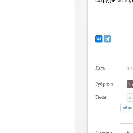
сотрудничество, 
Дата
17
Рубрики
На
Темы
с
общес