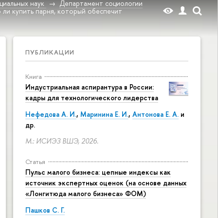
циальных наук
Департамент социологии
о ли купить парня, который обеспечит
ПУБЛИКАЦИИ
Книга
Индустриальная аспирантура в России:
кадры для технологического лидерства
Нефедова А. И.
,
Маринина Е. И.
,
Антонова Е. А.
и
др.
М.: ИСИЭЗ ВШЭ, 2026.
Статья
Пульс малого бизнеса: цепные индексы как
источник экспертных оценок (на основе данных
«Лонгитюда малого бизнеса» ФОМ)
Пашков С. Г.