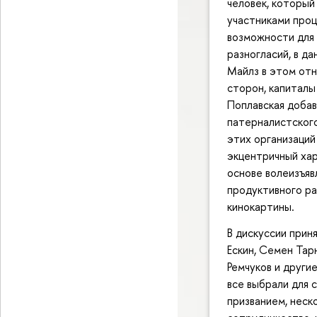
человек, который
участниками проц
возможности для 
разногласий, в да
Майлз в этом отн
сторон, капиталы
Поплавская добав
патерналистского
этих организаций
экцентричный хар
основе волеизъяв
продуктивного р
кинокартины.
В дискуссии прин
Ескин, Семен Тар
Ремчуков и други
все выбрали для с
призванием, неск