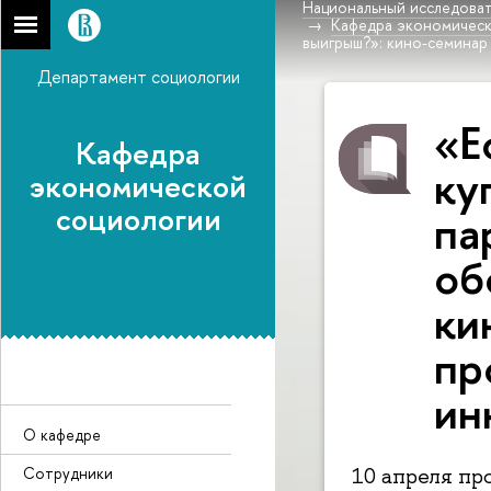
Национальный исследоват
Кафедра экономическ
выигрыш?»: кино-семинар
Департамент социологии
«Е
Кафедра
ку
экономической
социологии
па
об
ки
пр
ин
О кафедре
Сотрудники
10 апреля пр