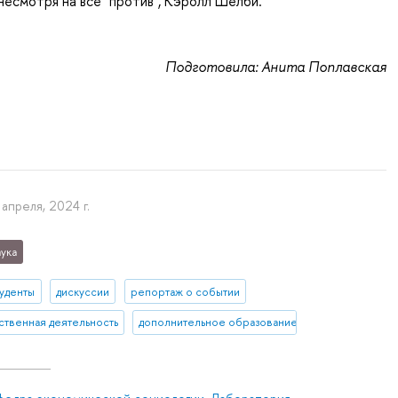
несмотря на все "против", Кэролл Шелби.
Подготовила: Анита Поплавская
 апреля, 2024 г.
ука
туденты
дискуссии
репортаж о событии
твенная деятельность
дополнительное образование