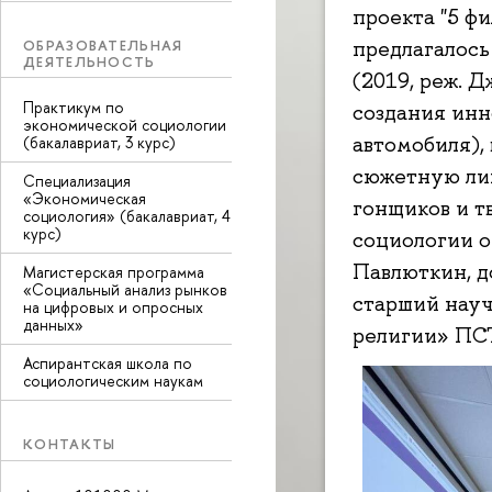
проекта "5 ф
ОБРАЗОВАТЕЛЬНАЯ
предлагалось 
ДЕЯТЕЛЬНОСТЬ
(2019, реж. 
Практикум по
создания инн
экономической социологии
автомобиля),
(бакалавриат, 3 курс)
сюжетную лин
Специализация
«Экономическая
гонщиков и тв
социология» (бакалавриат, 4
курс)
социологии о
Павлюткин, д
Магистерская программа
«Социальный анализ рынков
старший нау
на цифровых и опросных
данных»
религии» ПС
Аспирантская школа по
социологическим наукам
КОНТАКТЫ