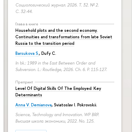
Социологический журнал. 2026. Т. 32. № 2.
С. 32-44.
Глава в книге
Household plots and the second economy.
Continuities and transformations from late Soviet
Russia to the transition period
Barsukova S.
, Dufy C.
In bk.: 1989 in the East Between Order and
Subversion. L.: Routledge, 2026. Ch. 6.
P. 115-127.
Препринт
Level Of Digital Skills Of The Employed: Key
Determinants
Anna V. Demianova
,
Sviatoslav I. Pokrovskii
.
Science, Technology and Innovation. WP BRP.
Высшая школа экономики, 2022. No. 125.