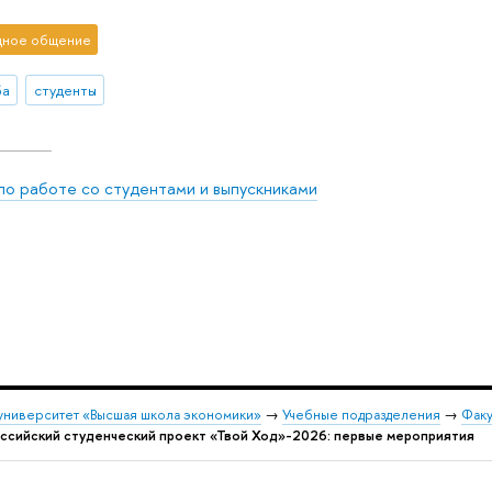
ное общение
ба
студенты
по работе со студентами и выпускниками
университет «Высшая школа экономики»
→
Учебные подразделения
→
Факу
ссийский студенческий проект «Твой Ход»-2026: первые мероприятия