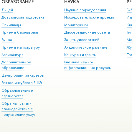
ОБРАЗОВАНИЕ
НАУКА
Р
Лицей
Научные подразделения
Би
Довузовская подготовка
Исследовательские проекты
Из
Олимпиады
Мониторинги
Кн
Прием в бакалавриат
Диссертационные советы
Ти
Вышка+
Защиты диссертаций
Ме
Прием в магистратуру
Академическое развитие
Жу
Аспирантура
Конкурсы и гранты
Пу
Дополнительное
Внешние научно-
образование
информационные ресурсы
Центр развития карьеры
Бизнес-инкубатор ВШЭ
Образовательные
партнерства
Обратная связь и
взаимодействие с
получателями услуг