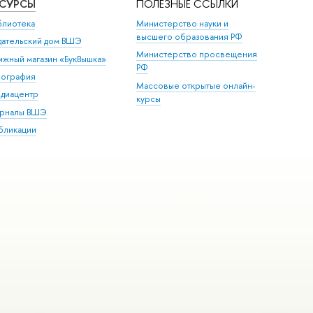
ЕСУРСЫ
ПОЛЕЗНЫЕ ССЫЛКИ
блиотека
Министерство науки и
высшего образования РФ
дательский дом ВШЭ
Министерство просвещения
ижный магазин «БукВышка»
РФ
пография
Массовые открытые онлайн-
диацентр
курсы
рналы ВШЭ
бликации