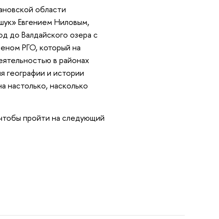
вановской области
шук» Евгением Ниловым,
од до Валдайского озера с
еном РГО, который на
еятельностью в районах
я географии и истории
на настолько, насколько
 чтобы пройти на следующий