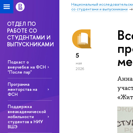
Национальный исследовательски
со студентами и выпускниками
ОТДЕЛ ПО
Вс
РАБОТЕ СО
СТУДЕНТАМИ И
пр
ВЫПУСКНИКАМИ
5
ме
Подкаст о
мая
внеучебке на ФСН
2026
"После пар"
Анна 
Программа
учас
менторства на
ФСН
«Жить
Поддержка
внеакадемической
мобильности
студентов в НИУ
ВШЭ