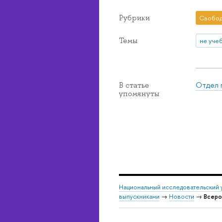
Рубрики
Свобод
Темы
не уче
Отдел 
В статье
упомянуты
Национальный исследовательский 
выпускниками
→
Новости
→
Всеро