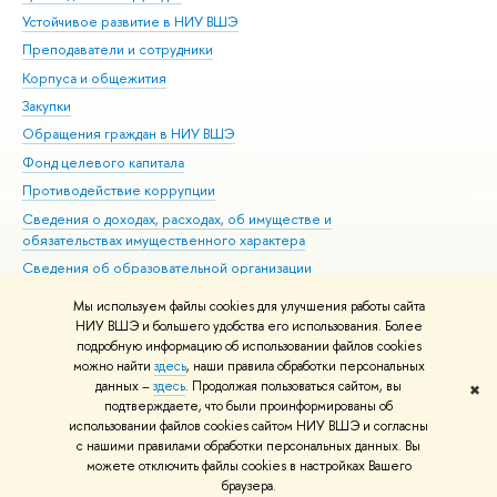
Устойчивое развитие в НИУ ВШЭ
Ол
Преподаватели и сотрудники
При
Корпуса и общежития
Вы
Закупки
При
Обращения граждан в НИУ ВШЭ
Ас
Фонд целевого капитала
До
Противодействие коррупции
Цен
Сведения о доходах, расходах, об имуществе и
Би
обязательствах имущественного характера
Об
Сведения об образовательной организации
Обр
Людям с ограниченными возможностями здоровья
Мы используем файлы cookies для улучшения работы сайта
Единая платежная страница
НИУ ВШЭ и большего удобства его использования. Более
подробную информацию об использовании файлов cookies
Работа в Вышке
можно найти
здесь
, наши правила обработки персональных
данных –
здесь
. Продолжая пользоваться сайтом, вы
✖
Редактору
подтверждаете, что были проинформированы об
© НИУ ВШЭ 1993–2026
Адреса и контакты
Условия использования
использовании файлов cookies сайтом НИУ ВШЭ и согласны
с нашими правилами обработки персональных данных. Вы
материалов
Политика конфиденциальности
Карта сайта
можете отключить файлы cookies в настройках Вашего
Шрифты HSE Sans и HSE Slab разработаны в
Школе дизайна НИУ ВШЭ
браузера.