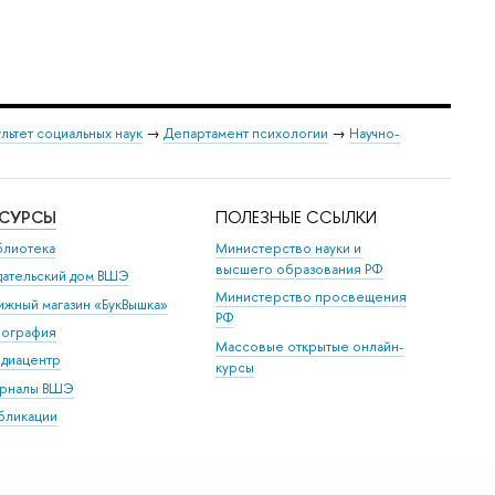
льтет социальных наук
→
Департамент психологии
→
Научно-
ЕСУРСЫ
ПОЛЕЗНЫЕ ССЫЛКИ
блиотека
Министерство науки и
высшего образования РФ
дательский дом ВШЭ
Министерство просвещения
ижный магазин «БукВышка»
РФ
пография
Массовые открытые онлайн-
диацентр
курсы
рналы ВШЭ
бликации