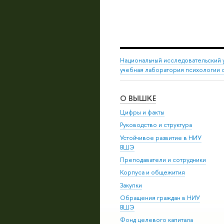
Национальный исследовательский 
учебная лаборатория психологии 
О ВЫШКЕ
Цифры и факты
Руководство и структура
Устойчивое развитие в НИУ
ВШЭ
Преподаватели и сотрудники
Корпуса и общежития
Закупки
Обращения граждан в НИУ
ВШЭ
Фонд целевого капитала