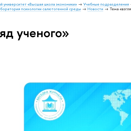
й университет «Высшая школа экономики»
Учебные подразделения
аборатория психологии салютогенной среды
Новости
Тема «взгл
ляд ученого»