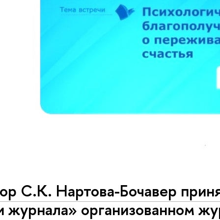
р С.К. Нартова-Бочавер приня
и журнала» организованном ж