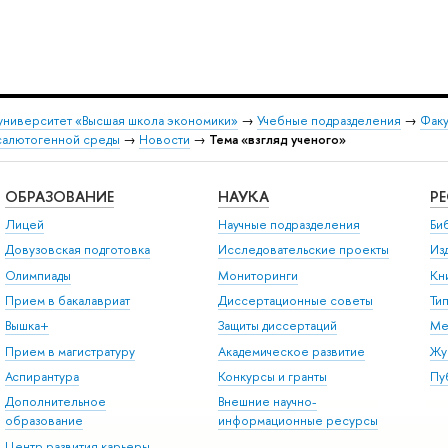
университет «Высшая школа экономики»
→
Учебные подразделения
→
Факу
салютогенной среды
→
Новости
→
Тема «взгляд ученого»
ОБРАЗОВАНИЕ
НАУКА
Р
Лицей
Научные подразделения
Би
Довузовская подготовка
Исследовательские проекты
Из
Олимпиады
Мониторинги
Кн
Прием в бакалавриат
Диссертационные советы
Ти
Вышка+
Защиты диссертаций
Ме
Прием в магистратуру
Академическое развитие
Жу
Аспирантура
Конкурсы и гранты
Пу
Дополнительное
Внешние научно-
образование
информационные ресурсы
Центр развития карьеры