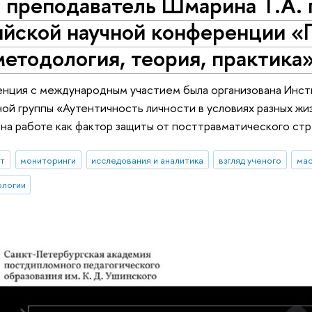
преподаватель Шмарина Т.А. п
ийской научной конференции «
методология, теория, практика
нция с международным участием была организована Инст
ной группы «Аутентичность личности в условиях разных жи
на работе как фактор защиты от посттравматического стр
ыт
мониторинги
исследования и аналитика
взгляд ученого
мас
ологии