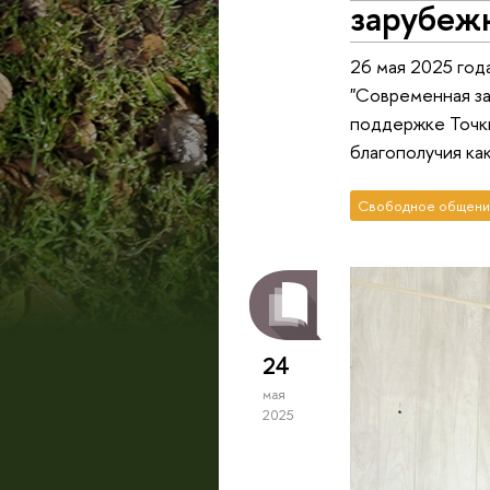
зарубеж
26 мая 2025 год
"Современная за
поддержке Точк
благополучия ка
Свободное общени
24
мая
2025