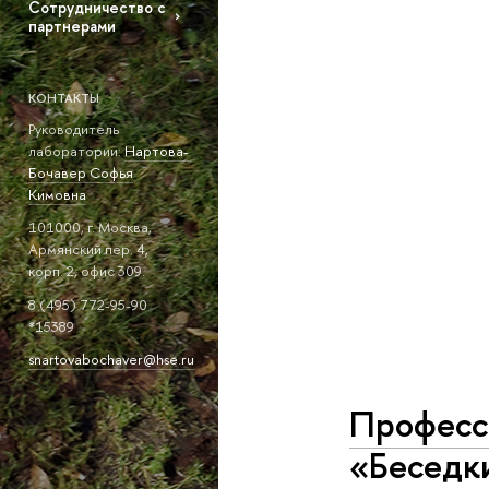
Сотрудничество с
партнерами
КОНТАКТЫ
Руководитель
лаборатории:
Нартова-
Бочавер Софья
Кимовна
101000, г. Москва,
Армянский пер. 4,
корп. 2, офис 309.
8 (495) 772-95-90
*15389
snartovabochaver@hse.ru
Профессо
«Беседк