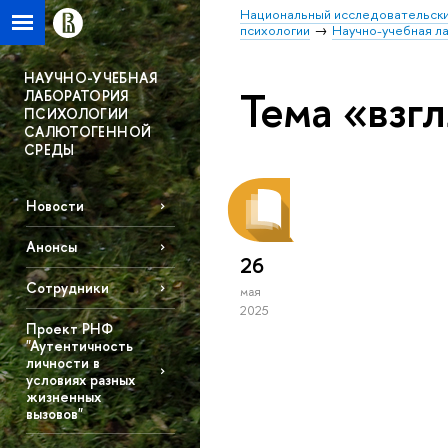
Национальный исследовательски
психологии
Научно-учебная л
НАУЧНО-УЧЕБНАЯ
Тема «взг
ЛАБОРАТОРИЯ
ПСИХОЛОГИИ
САЛЮТОГЕННОЙ
СРЕДЫ
Новости
Анонсы
26
Сотрудники
мая
2025
Проект РНФ
"Аутентичность
личности в
условиях разных
жизненных
вызовов"