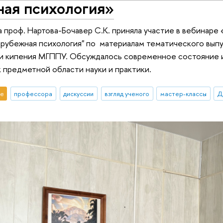
ная психология»
а проф. Нартова-Бочавер С.К. приняла участие в вебинаре
рубежная психология" по материалам тематического выпу
и кипения МГППУ. Обсуждалось современное состояние и
к предметной области науки и практики.
е
профессора
дискуссии
взгляд ученого
мастер-классы
Д