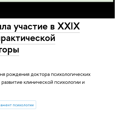
ла участие в XХIX
практической
кторы
дня рождения доктора психологических
 развитие клинической психологии и
амент психологии