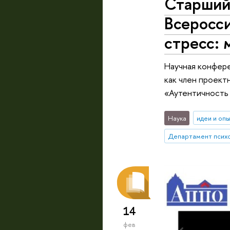
Старший 
Всеросс
стресс: 
Научная конфере
как член проект
«Аутентичность 
Наука
идеи и оп
Департамент псих
14
фев