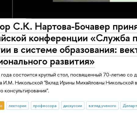
р С.К. Нартова-Бочавер приня
ийской конференции «Служба 
ии в системе образования: ве
ионального развития»
 года состоится круглый стол, посвященный 70-летию со 
а И.М. Никольской "Вклад Ирины Михайловны Никольской в
о консультирования".
е
лектории
профессора
дискуссии
взгляд ученого
Департ