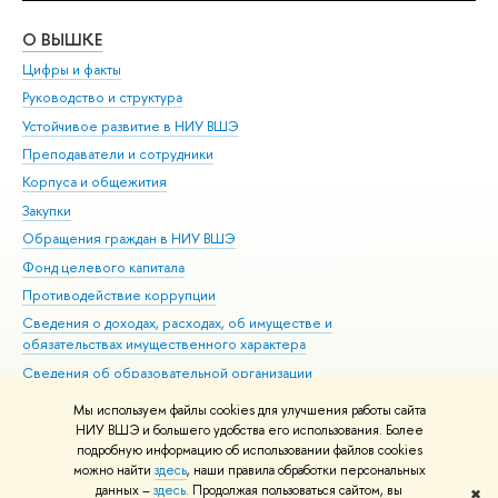
О ВЫШКЕ
ОБ
Цифры и факты
Ли
Руководство и структура
Дов
Устойчивое развитие в НИУ ВШЭ
Ол
Преподаватели и сотрудники
При
Корпуса и общежития
Вы
Закупки
При
Обращения граждан в НИУ ВШЭ
Ас
Фонд целевого капитала
До
Противодействие коррупции
Цен
Сведения о доходах, расходах, об имуществе и
Би
обязательствах имущественного характера
Об
Сведения об образовательной организации
Обр
Людям с ограниченными возможностями здоровья
Мы используем файлы cookies для улучшения работы сайта
Единая платежная страница
НИУ ВШЭ и большего удобства его использования. Более
подробную информацию об использовании файлов cookies
Работа в Вышке
можно найти
здесь
, наши правила обработки персональных
данных –
здесь
. Продолжая пользоваться сайтом, вы
✖