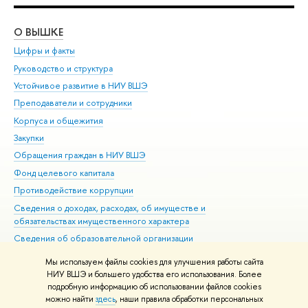
О ВЫШКЕ
ОБ
Цифры и факты
Ли
Руководство и структура
Дов
Устойчивое развитие в НИУ ВШЭ
Ол
Преподаватели и сотрудники
При
Корпуса и общежития
Вы
Закупки
При
Обращения граждан в НИУ ВШЭ
Ас
Фонд целевого капитала
До
Противодействие коррупции
Цен
Сведения о доходах, расходах, об имуществе и
Би
обязательствах имущественного характера
Об
Сведения об образовательной организации
Обр
Людям с ограниченными возможностями здоровья
Мы используем файлы cookies для улучшения работы сайта
Единая платежная страница
НИУ ВШЭ и большего удобства его использования. Более
подробную информацию об использовании файлов cookies
Работа в Вышке
можно найти
здесь
, наши правила обработки персональных