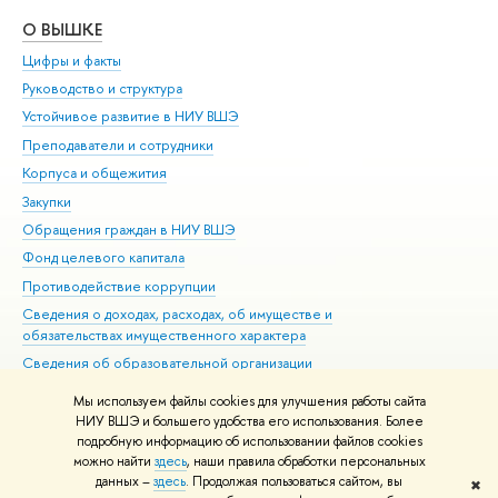
О ВЫШКЕ
ОБ
Цифры и факты
Ли
Руководство и структура
Дов
Устойчивое развитие в НИУ ВШЭ
Ол
Преподаватели и сотрудники
При
Корпуса и общежития
Вы
Закупки
При
Обращения граждан в НИУ ВШЭ
Ас
Фонд целевого капитала
До
Противодействие коррупции
Цен
Сведения о доходах, расходах, об имуществе и
Би
обязательствах имущественного характера
Об
Сведения об образовательной организации
Обр
Людям с ограниченными возможностями здоровья
Мы используем файлы cookies для улучшения работы сайта
Единая платежная страница
НИУ ВШЭ и большего удобства его использования. Более
подробную информацию об использовании файлов cookies
Работа в Вышке
можно найти
здесь
, наши правила обработки персональных
данных –
здесь
. Продолжая пользоваться сайтом, вы
✖