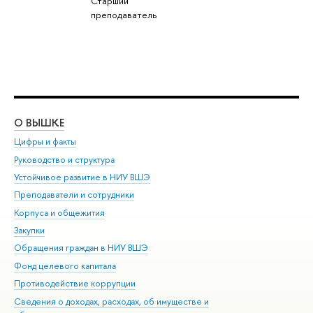
Старший
преподаватель
О ВЫШКЕ
ОБ
Цифры и факты
Ли
Руководство и структура
Дов
Устойчивое развитие в НИУ ВШЭ
Ол
Преподаватели и сотрудники
При
Корпуса и общежития
Вы
Закупки
При
Обращения граждан в НИУ ВШЭ
Ас
Фонд целевого капитала
До
Противодействие коррупции
Цен
Сведения о доходах, расходах, об имуществе и
Би