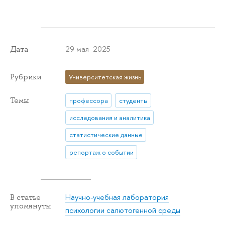
29 мая 2025
Дата
Рубрики
Университетская жизнь
Темы
профессора
студенты
исследования и аналитика
статистические данные
репортаж о событии
Научно-учебная лаборатория
В статье
упомянуты
психологии салютогенной среды