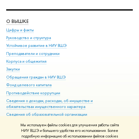
О ВЫШКЕ
ОБ
Цифры и факты
Ли
Руководство и структура
Дов
Устойчивое развитие в НИУ ВШЭ
Ол
Преподаватели и сотрудники
При
Корпуса и общежития
Вы
Закупки
При
Обращения граждан в НИУ ВШЭ
Ас
Фонд целевого капитала
До
Противодействие коррупции
Цен
Сведения о доходах, расходах, об имуществе и
Би
обязательствах имущественного характера
Об
Сведения об образовательной организации
Обр
Людям с ограниченными возможностями здоровья
Мы используем файлы cookies для улучшения работы сайта
Единая платежная страница
НИУ ВШЭ и большего удобства его использования. Более
подробную информацию об использовании файлов cookies
Работа в Вышке