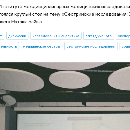
в Институте междисциплинарных медицинских исследовани
оялся круглый стол на тему «Сестринские исследования: З
ллега Наташа Байша.
ыт
дискуссии
исследования и аналитика
взгляд ученого
экспе
тельность
медицинские сестры
сестринские исследования
соци