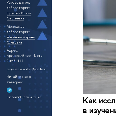
Руководитель
лаборатории:
Прусова Ирина
Сергеевна
Менеджер
лаборатории:
Романова Марина
Олеговна
Адрес
:
Армянский пер., 4, стр.
2, каб. 414
prejudice.laboratory@gmail.com
Читайте нас в
телеграм:
Как иссл
t.me/social_inequality_lab
в изучен