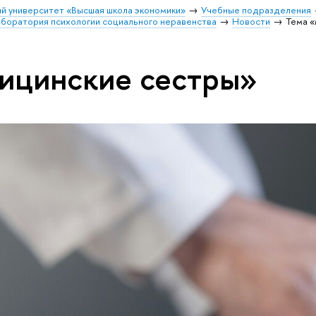
й университет «Высшая школа экономики»
Учебные подразделения
аборатория психологии социального неравенства
Новости
Тема 
ицинские сестры»