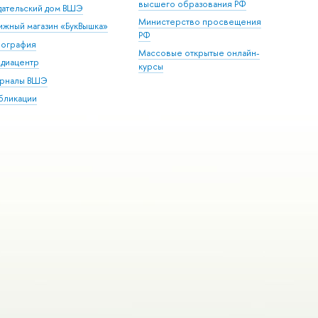
высшего образования РФ
дательский дом ВШЭ
Министерство просвещения
ижный магазин «БукВышка»
РФ
пография
Массовые открытые онлайн-
диацентр
курсы
рналы ВШЭ
бликации