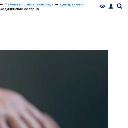
Факультет социальных наук
Департамент
«медицинские сестры»