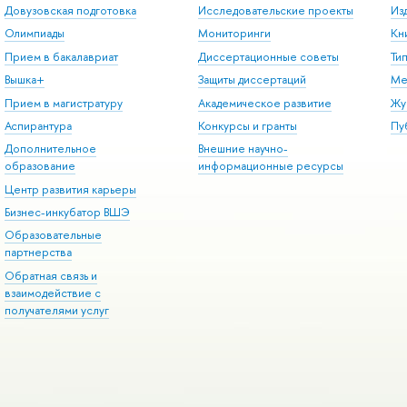
Довузовская подготовка
Исследовательские проекты
Из
Олимпиады
Мониторинги
Кн
Прием в бакалавриат
Диссертационные советы
Ти
Вышка+
Защиты диссертаций
Ме
Прием в магистратуру
Академическое развитие
Жу
Аспирантура
Конкурсы и гранты
Пу
Дополнительное
Внешние научно-
образование
информационные ресурсы
Центр развития карьеры
Бизнес-инкубатор ВШЭ
Образовательные
партнерства
Обратная связь и
взаимодействие с
получателями услуг