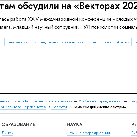
там обсудили на «Векторах 20
лась работа XXIV международной конференции молодых уч
ллега, младший научный сотрудник НУЛ психологии социал
ыт
дискуссии
исследования и аналитика
репортаж о событии
университет «Высшая школа экономики»
→
Учебные подразделения
→
Факу
социального неравенства
→
Новости
→
Тема «медицинские сестры»
ОБРАЗОВАНИЕ
НАУКА
Р
Лицей
Научные подразделения
Би