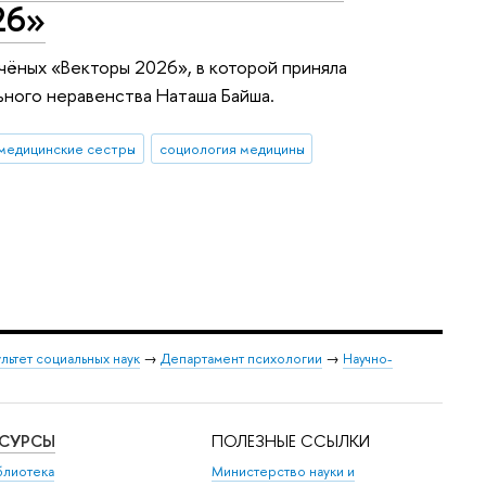
26»
ёных «Векторы 2026», в которой приняла
ьного неравенства Наташа Байша.
медицинские сестры
социология медицины
льтет социальных наук
→
Департамент психологии
→
Научно-
ЕСУРСЫ
ПОЛЕЗНЫЕ ССЫЛКИ
блиотека
Министерство науки и