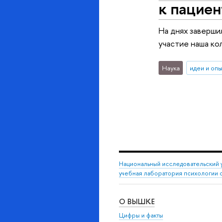
к пациен
На днях заверши
участие наша ко
Наука
идеи и оп
Национальный исследовательский 
учебная лаборатория психологии 
О ВЫШКЕ
Цифры и факты