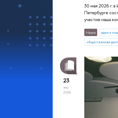
30 мая 2026 г. 
Петербурге сост
участие наша ко
Наука
идеи и оп
общественная дея
23
апр
2026